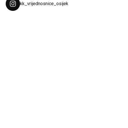
kk_vrijednosnice_osijek