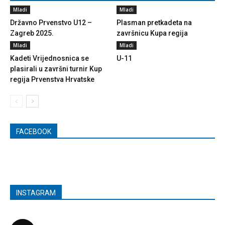
Mladi
Mladi
Državno Prvenstvo U12 –
Plasman pretkadeta na
Zagreb 2025.
završnicu Kupa regija
Mladi
Mladi
Kadeti Vrijednosnica se
U-11
plasirali u završni turnir Kup
regija Prvenstva Hrvatske
FACEBOOK
INSTAGRAM