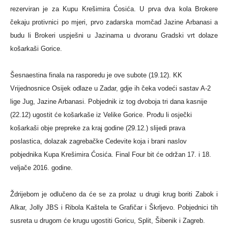
rezerviran je za Kupu Krešimira Ćosića. U prva dva kola Brokere
čekaju protivnici po mjeri, prvo zadarska momčad Jazine Arbanasi a
budu li Brokeri uspješni u Jazinama u dvoranu Gradski vrt dolaze
košarkaši Gorice.
Šesnaestina finala na rasporedu je ove subote (19.12). KK
Vrijednosnice Osijek odlaze u Zadar, gdje ih čeka vodeći sastav A-2
lige Jug, Jazine Arbanasi. Pobjednik iz tog dvoboja tri dana kasnije
(22.12) ugostit će košarkaše iz Velike Gorice. Prođu li osječki
košarkaši obje prepreke za kraj godine (29.12.) slijedi prava
poslastica, dolazak zagrebačke Cedevite koja i brani naslov
pobjednika Kupa Krešimira Ćosića. Final Four bit će održan 17. i 18.
veljače 2016. godine.
Ždrijebom je odlučeno da će se za prolaz u drugi krug boriti Zabok i
Alkar, Jolly JBS i Ribola Kaštela te Grafičar i Škrljevo. Pobjednici tih
susreta u drugom će krugu ugostiti Goricu, Split, Šibenik i Zagreb.