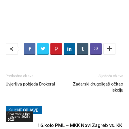
Prethodna objava
Sljedeća objava
Uvjerljiva pobjeda Brokera!
Zadarski drugoligaš očitao
lekciju
SLIČNE OBJAVE
Prva muška liga
- sezona 2025 /
2026
16.kolo PML – MKK Novi Zagreb vs. KK