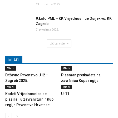
13. prosinca 2025.
9.kolo PML – KK Vrijednosnice Osijek vs. KK
Zagreb
7. prosinca 2025.
Učitaj više
MLADI
Mladi
Mladi
Državno Prvenstvo U12 –
Plasman pretkadeta na
Zagreb 2025.
završnicu Kupa regija
Mladi
Mladi
Kadeti Vrijednosnica se
U-11
plasirali u završni turnir Kup
regija Prvenstva Hrvatske