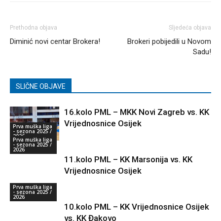
Prethodna objava
Sljedeća objava
Diminić novi centar Brokera!
Brokeri pobijedili u Novom
Sadu!
SLIČNE OBJAVE
16.kolo PML – MKK Novi Zagreb vs. KK
Vrijednosnice Osijek
Prva muška liga
- sezona 2025 /
2026
Prva muška liga
- sezona 2025 /
2026
11.kolo PML – KK Marsonija vs. KK
Vrijednosnice Osijek
Prva muška liga
- sezona 2025 /
2026
10.kolo PML – KK Vrijednosnice Osijek
vs. KK Đakovo