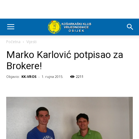
Početna
Vijesti
Marko Karlović potpisao za
Brokere!
Objavio:
KK-VROS
-
1. rujna 2015.
2211