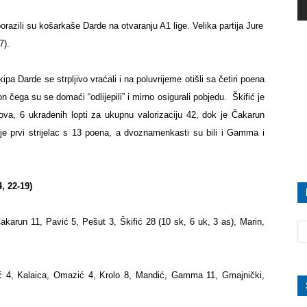
razili su košarkaše Darde na otvaranju A1 lige. Velika partija Jure
67).
ipa Darde se strpljivo vraćali i na poluvrijeme otišli sa četiri poena
n čega su se domaći “odlijepili” i mirno osigurali pobjedu.
Škifić je
va, 6 ukradenih lopti za ukupnu valorizaciju 42, dok je Čakarun
je prvi strijelac s 13 poena, a dvoznamenkasti su bili i Gamma i
4, 22-19)
akarun 11, Pavić 5, Pešut 3, Škifić 28 (10 sk, 6 uk, 3 as), Marin,
ić 4, Kalaica, Omazić 4, Krolo 8, Mandić, Gamma 11, Gmajnički,