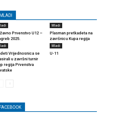
MLADI
ladi
Mladi
žavno Prvenstvo U12 –
Plasman pretkadeta na
greb 2025.
završnicu Kupa regija
ladi
Mladi
deti Vrijednosnica se
U-11
asirali u završni turnir
p regija Prvenstva
vatske
FACEBOOK