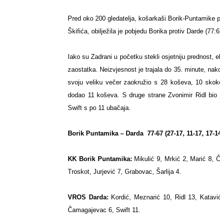
Pred oko 200 gledatelja, košarkaši Borik-Puntamike po
Škifića, obilježila je pobjedu Borika protiv Darde (77:
Iako su Zadrani u početku stekli osjetniju prednost, ek
zaostatka. Neizvjesnost je trajala do 35. minute, nako
svoju veliku večer zaokružio s 28 koševa, 10 skoko
dodao 11 koševa. S druge strane Zvonimir Ridl bio 
Swift s po 11 ubačaja.
Borik Puntamika – Darda
77-67 (27-17, 11-17, 17-1
KK Borik Puntamika:
Mikulić 9, Mrkić 2, Marić 8, Č
Troskot, Jurjević 7, Grabovac, Šarlija 4.
VROS Darda:
Kordić, Meznarić 10, Ridl 13, Katav
Čamagajevac 6, Swift 11.