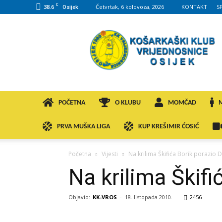
C
38.6
Četvrtak, 6 kolovoza, 2026
KONTAKT
S
Osijek
KK
VROS
POČETNA
O KLUBU
MOMČAD
PRVA MUŠKA LIGA
KUP KREŠIMIR ĆOSIĆ
Početna
Vijesti
Na krilima Škifića Borik porazio 
Na krilima Škifi
Objavio:
KK-VROS
-
18. listopada 2010.
2456