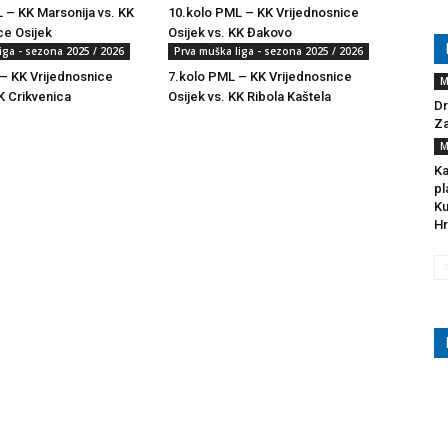
 – KK Marsonija vs. KK
10.kolo PML – KK Vrijednosnice
ce Osijek
Osijek vs. KK Đakovo
iga - sezona 2025 / 2026
Prva muška liga - sezona 2025 / 2026
– KK Vrijednosnice
7.kolo PML – KK Vrijednosnice
M
K Crikvenica
Osijek vs. KK Ribola Kaštela
Dr
Za
M
Ka
pl
Ku
Hr