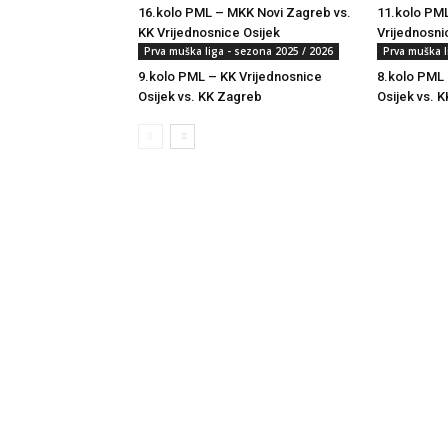
16.kolo PML – MKK Novi Zagreb vs.
11.kolo PML
KK Vrijednosnice Osijek
Vrijednosni
Prva muška liga - sezona 2025 / 2026
Prva muška l
9.kolo PML – KK Vrijednosnice
8.kolo PML 
Osijek vs. KK Zagreb
Osijek vs. K