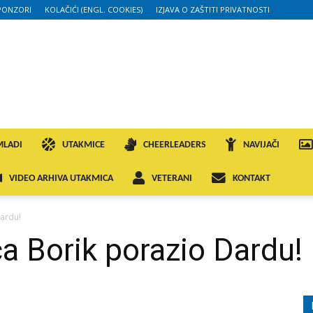
PONZORI
KOLAČIĆI (ENGL. COOKIES)
IZJAVA O ZAŠTITI PRIVATNOSTI
MLADI
UTAKMICE
CHEERLEADERS
NAVIJAČI
VIDEO ARHIVA UTAKMICA
VETERANI
KONTAKT
Dardu!
ća Borik porazio Dardu!