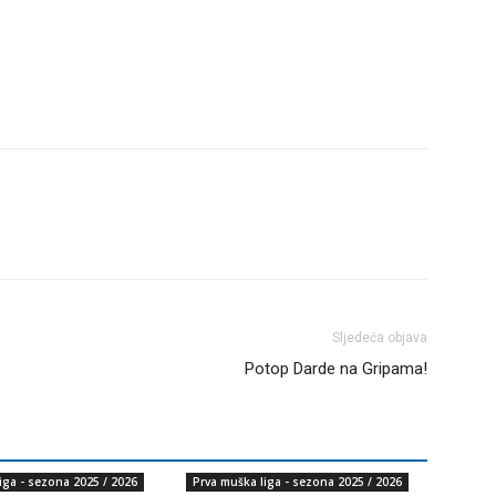
Sljedeća objava
Potop Darde na Gripama!
iga - sezona 2025 / 2026
Prva muška liga - sezona 2025 / 2026