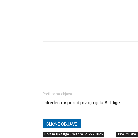
Dijeli
Prethodna objava
Određen raspored prvog dijela A-1 lige
SLIČNE OBJAVE
Prva muška liga - sezona 2025 / 2026
Prva muška l