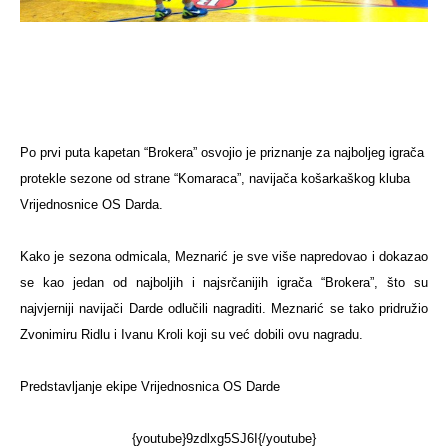
Po prvi puta kapetan “Brokera” osvojio je priznanje za najboljeg igrača
protekle sezone od strane “Komaraca”, navijača košarkaškog kluba
Vrijednosnice OS Darda.
Kako je sezona odmicala, Meznarić je sve više napredovao i dokazao
se kao jedan od najboljih i najsrčanijih igrača “Brokera”, što su
najvjerniji navijači Darde odlučili nagraditi. Meznarić se tako pridružio
Zvonimiru Ridlu i Ivanu Kroli koji su već dobili ovu nagradu.
Predstavljanje ekipe Vrijednosnica OS Darde
{youtube}9zdlxg5SJ6I{/youtube}