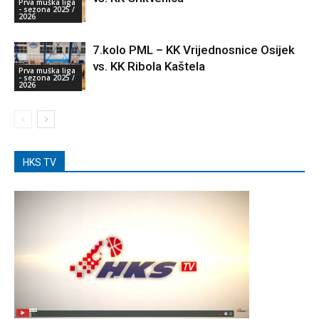
Prva muška liga
- sezona 2025 /
2026
7.kolo PML – KK Vrijednosnice Osijek
vs. KK Ribola Kaštela
Prva muška liga
- sezona 2025 /
2026
HKS TV