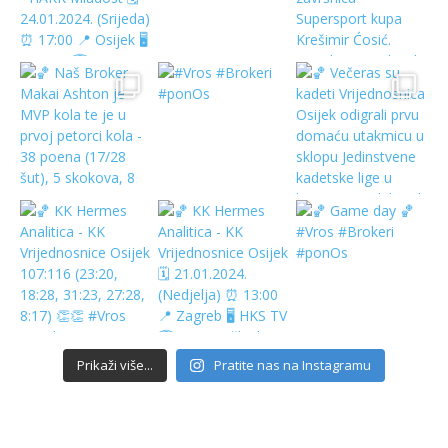
Prikaži više...
Pratite nas na Instagramu