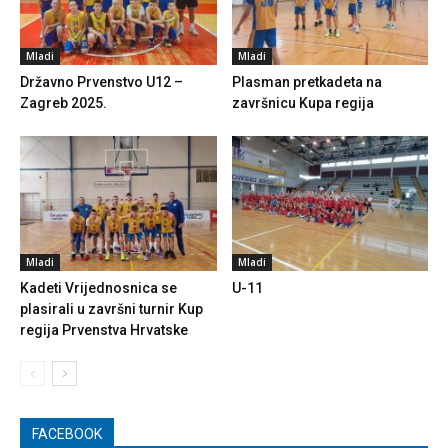
Mladi
Mladi
Državno Prvenstvo U12 –
Plasman pretkadeta na
Zagreb 2025.
završnicu Kupa regija
Mladi
Mladi
Kadeti Vrijednosnica se
U-11
plasirali u završni turnir Kup
regija Prvenstva Hrvatske
FACEBOOK