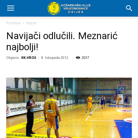
Početna
Vijesti
Navijači odlučili. Meznarić
najbolji!
Objavio:
KK-VROS
-
8. listopada 2012.
2037