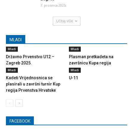
7. prosinca 2025.
Učitaj više
MLADI
Mladi
Mladi
Državno Prvenstvo U12 –
Plasman pretkadeta na
Zagreb 2025.
završnicu Kupa regija
Mladi
Mladi
Kadeti Vrijednosnica se
U-11
plasirali u završni turnir Kup
regija Prvenstva Hrvatske
FACEBOOK