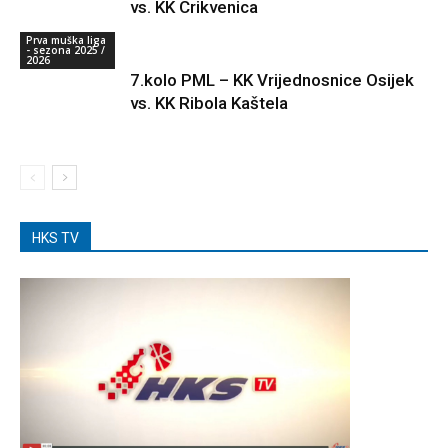
vs. KK Crikvenica
Prva muška liga
- sezona 2025 /
2026
7.kolo PML – KK Vrijednosnice Osijek
vs. KK Ribola Kaštela
HKS TV