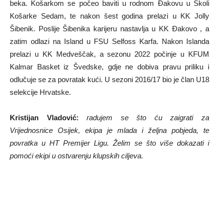
beka. Košarkom se počeo baviti u rodnom Đakovu u Školi
Košarke Sedam, te nakon šest godina prelazi u KK Jolly
Šibenik. Poslije Šibenika karijeru nastavlja u KK Đakovo , a
zatim odlazi na Island u FSU Selfoss Karfa. Nakon Islanda
prelazi u KK Medveščak, a sezonu 2022 počinje u KFUM
Kalmar Basket iz Švedske, gdje ne dobiva pravu priliku i
odlučuje se za povratak kući. U sezoni 2016/17 bio je član U18
selekcije Hrvatske.
Kristijan Vladović:
radujem se što ću zaigrati za
Vrijednosnice Osijek, ekipa je mlada i željna pobjeda, te
povratka u HT Premijer Ligu. Želim se što više dokazati i
pomoći ekipi u ostvarenju klupskih ciljeva.