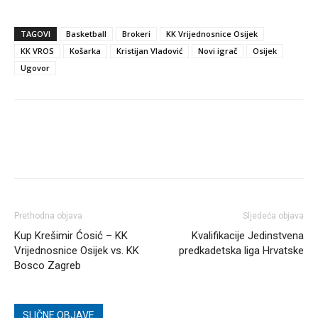
TAGOVI
Basketball
Brokeri
KK Vrijednosnice Osijek
KK VROS
Košarka
Kristijan Vladović
Novi igrač
Osijek
Ugovor
Prethodna objava
Sljedeća objava
Kup Krešimir Ćosić – KK
Kvalifikacije Jedinstvena
Vrijednosnice Osijek vs. KK
predkadetska liga Hrvatske
Bosco Zagreb
SLIČNE OBJAVE