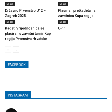
Mladi
Mladi
Državno Prvenstvo U12 –
Plasman pretkadeta na
Zagreb 2025.
završnicu Kupa regija
Mladi
Mladi
Kadeti Vrijednosnica se
U-11
plasirali u završni turnir Kup
regija Prvenstva Hrvatske
FACEBOOK
INSTAGRAM