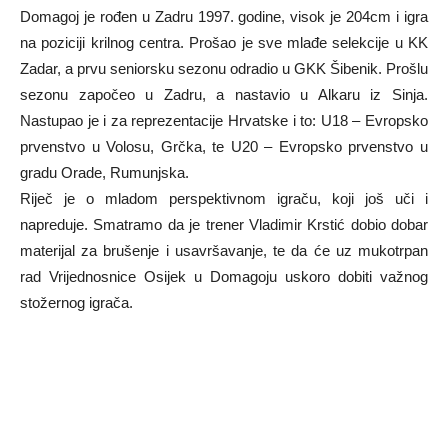
Domagoj je rođen u Zadru 1997. godine, visok je 204cm i igra
na poziciji krilnog centra. Prošao je sve mlađe selekcije u KK
Zadar, a prvu seniorsku sezonu odradio u GKK Šibenik. Prošlu
sezonu započeo u Zadru, a nastavio u Alkaru iz Sinja.
Nastupao je i za reprezentacije Hrvatske i to: U18 – Evropsko
prvenstvo u Volosu, Grčka, te U20 – Evropsko prvenstvo u
gradu Orade, Rumunjska.
Riječ je o mladom perspektivnom igraču, koji još uči i
napreduje. Smatramo da je trener Vladimir Krstić dobio dobar
materijal za brušenje i usavršavanje, te da će uz mukotrpan
rad Vrijednosnice Osijek u Domagoju uskoro dobiti važnog
stožernog igrača.