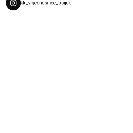
kk_vrijednosnice_osijek