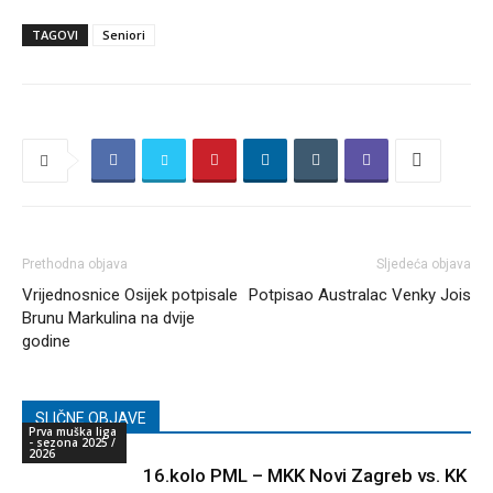
TAGOVI
Seniori
Prethodna objava
Sljedeća objava
Vrijednosnice Osijek potpisale
Potpisao Australac Venky Jois
Brunu Markulina na dvije
godine
SLIČNE OBJAVE
Prva muška liga
- sezona 2025 /
2026
16.kolo PML – MKK Novi Zagreb vs. KK