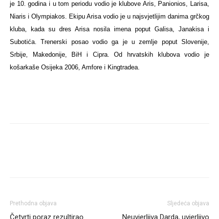
je 10. godina i u tom periodu vodio je klubove Aris, Panionios, Larisa,
Niaris i Olympiakos. Ekipu Arisa vodio je u najsvjetlijim danima grčkog
kluba, kada su dres Arisa nosila imena poput Galisa, Janakisa i
Subotića. Trenerski posao vodio ga je u zemlje poput Slovenije,
Srbije, Makedonije, BiH i Cipra. Od hrvatskih klubova vodio je
košarkaše Osijeka 2006, Amfore i Kingtradea.
Prethodna objava
Sljedeća objava
Četvrti poraz rezultirao
Neuvjerljiva Darda, uvjerljivo