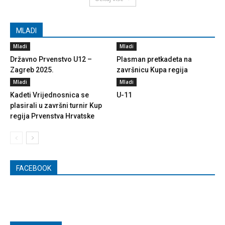
MLADI
Mladi
Mladi
Državno Prvenstvo U12 –
Plasman pretkadeta na
Zagreb 2025.
završnicu Kupa regija
Mladi
Mladi
Kadeti Vrijednosnica se
U-11
plasirali u završni turnir Kup
regija Prvenstva Hrvatske
FACEBOOK