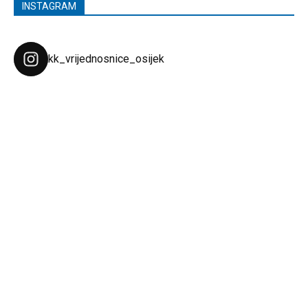
INSTAGRAM
kk_vrijednosnice_osijek