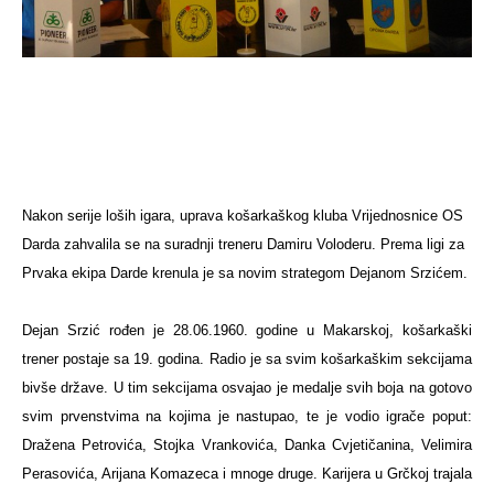
Nakon serije loših igara, uprava košarkaškog kluba Vrijednosnice OS
Darda zahvalila se na suradnji treneru Damiru Voloderu. Prema ligi za
Prvaka ekipa Darde krenula je sa novim strategom Dejanom Srzićem.
Dejan Srzić rođen je 28.06.1960. godine u Makarskoj, košarkaški
trener postaje sa 19. godina. Radio je sa svim košarkaškim sekcijama
bivše države.
U tim sekcijama osvajao je medalje svih boja na gotovo
svim prvenstvima na kojima je nastupao, te je vodio igrače poput:
Dražena Petrovića, Stojka Vrankovića, Danka Cvjetičanina, Velimira
Perasovića, Arijana Komazeca i mnoge druge. Karijera u Grčkoj trajala