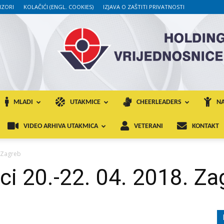
ZORI
KOLAČIĆI (ENGL. COOKIES)
IZJAVA O ZAŠTITI PRIVATNOSTI
MLADI
UTAKMICE
CHEERLEADERS
NA
VIDEO ARHIVA UTAKMICA
VETERANI
KONTAKT
. Zagreb
ci 20.-22. 04. 2018. Za