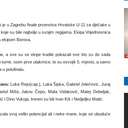
o je u Zagrebu finale prvenstva Hrvatske U-11 za dječake u
 koje su bile najbolje u svojim regijama. Ekipa Vrijednosnica
 sa ekipom Borova.
ene, a sve su se ekipe trudile pokazati sve što su do sada
eli turnir, osim prve utakmice, te su osvojili 5. mjesto, a samo
 u polufinalu.
tavu:
Luka Rejo(cap.), Luka Šipka, Gabriel Jelečević, Juraj
artol Mišir, Jakov Čepo, Mata Vidaković, Matej Debeljak,
i Dino Vukoja, treneri su bili Ivan Kiš i Nedjeljko Matić.
zala svoj veliki potencijal ali i neke mane, koje se ubuduće