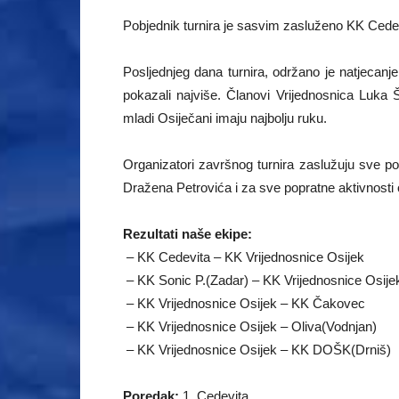
Pobjednik turnira je sasvim zasluženo KK Cedevi
Posljednjeg dana turnira, održano je natjecanje 
pokazali najviše. Članovi Vrijednosnica Luka Ši
mladi Osiječani imaju najbolju ruku.
Organizatori završnog turnira zaslužuju sve po
Dražena Petrovića i za sve popratne aktivnosti ok
Rezultati naše ekipe:
– KK Cedevita – KK Vrijednosnice Osije
– KK Sonic P.(Zadar) – KK Vrijednosnice Osi
– KK Vrijednosnice Osijek – KK Čakove
– KK Vrijednosnice Osijek – Oliva(Vodnjan
– KK Vrijednosnice Osijek – KK DOŠK(Drni
Poredak:
1. Cedevita