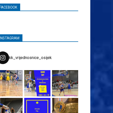
FACEBOOK
INSTAGRAM
kk_vrijednosnice_osijek