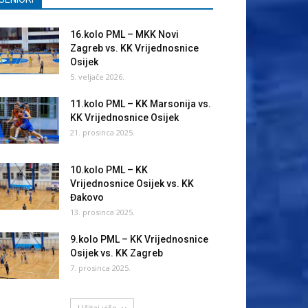
16.kolo PML – MKK Novi
Zagreb vs. KK Vrijednosnice
Osijek
5. veljače 2026.
11.kolo PML – KK Marsonija vs.
KK Vrijednosnice Osijek
21. prosinca 2025.
10.kolo PML – KK
Vrijednosnice Osijek vs. KK
Đakovo
13. prosinca 2025.
9.kolo PML – KK Vrijednosnice
Osijek vs. KK Zagreb
7. prosinca 2025.