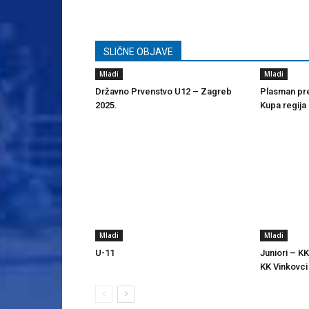
SLIČNE OBJAVE
Mladi
Mladi
Državno Prvenstvo U12 – Zagreb
Plasman pre
2025.
Kupa regija
Mladi
Mladi
U-11
Juniori – KK
KK Vinkovci