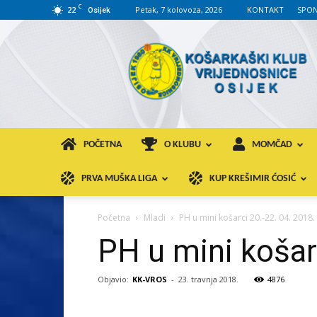
C
22
Petak, 7 kolovoza, 2026
KONTAKT
SPON
Osijek
KK
VROS
POČETNA
O KLUBU
MOMČAD
PRVA MUŠKA LIGA
KUP KREŠIMIR ĆOSIĆ
Početna
Mladi
PH u mini košarci 20.-22. 04. 2018
PH u mini košar
Objavio:
KK-VROS
-
23. travnja 2018.
4876