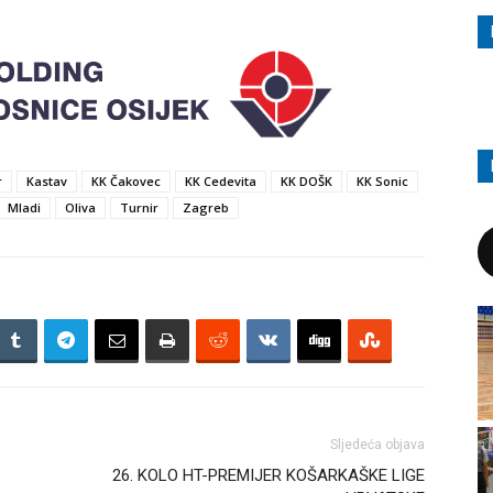
r
Kastav
KK Čakovec
KK Cedevita
KK DOŠK
KK Sonic
Mladi
Oliva
Turnir
Zagreb
Sljedeća objava
26. KOLO HT-PREMIJER KOŠARKAŠKE LIGE