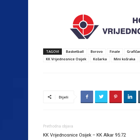
TAGOVI
Basketball
Borovo
Finale
Grafiča
KK Vrijednosnice Osijek
Košarka
Mini košraka
Dijeli
Prethodna objava
KK Vrijednosnice Osijek – KK Alkar 95:72