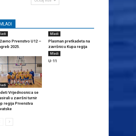
Učitaj više
MLADI
ladi
Mladi
žavno Prvenstvo U12 –
Plasman pretkadeta na
greb 2025.
završnicu Kupa regija
Mladi
U-11
ladi
deti Vrijednosnica se
asirali u završni turnir
p regija Prvenstva
vatske