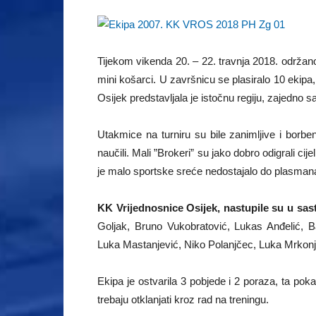
Tijekom vikenda 20. – 22. travnja 2018. održan
mini košarci. U završnicu se plasiralo 10 ekipa,
Osijek predstavljala je istočnu regiju, zajedno
Utakmice na turniru su bile zanimljive i borb
naučili. Mali ”Brokeri” su jako dobro odigrali cij
je malo sportske sreće nedostajalo do plasmana
KK Vrijednosnice Osijek, nastupile su u sas
Goljak, Bruno Vukobratović, Lukas Anđelić, B
Luka Mastanjević, Niko Polanjčec, Luka Mrkonjić 
Ekipa je ostvarila 3 pobjede i 2 poraza, ta poka
trebaju otklanjati kroz rad na treningu.