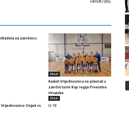
HRVATSKE
tkadeta na završnicu
Mladi
Kadeti Vrijednosnica se plasirali u
završni turnir Kup regija Prvenstva
Hrvatske
Mladi
 Vrijednosnice Osijek vs.
U-13