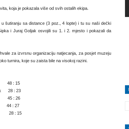
ta, koja je pokazala više od svih ostalih ekipa.
u šutiranju sa distance (3 poz., 4 lopte) i tu su naši dečki
pka i Juraj Goljak osvojili su 1. i 2. mjesto i pokazali da
hvale za izvrsnu organizaciju natjecanja, za posjet muzeju
o turnira, koje su zaista bile na visokoj razini.
k 48 : 15
jek 28 : 23
c 45 : 26
) 44 : 27
š) 28 : 15