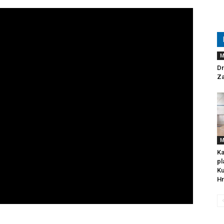
M
Dr
Za
M
Ka
pl
Ku
Hr