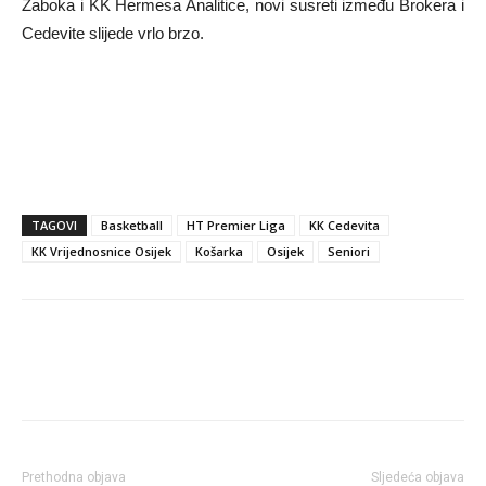
Zaboka i KK Hermesa Analitice, novi susreti između Brokera i
Cedevite slijede vrlo brzo.
TAGOVI
Basketball
HT Premier Liga
KK Cedevita
KK Vrijednosnice Osijek
Košarka
Osijek
Seniori
Prethodna objava
Sljedeća objava