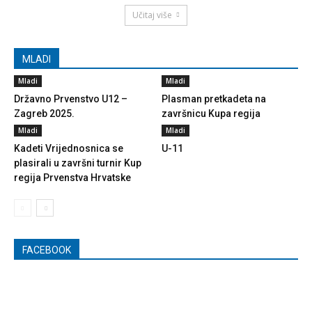
Učitaj više
MLADI
Mladi
Mladi
Državno Prvenstvo U12 –
Plasman pretkadeta na
Zagreb 2025.
završnicu Kupa regija
Mladi
Mladi
Kadeti Vrijednosnica se
U-11
plasirali u završni turnir Kup
regija Prvenstva Hrvatske
FACEBOOK