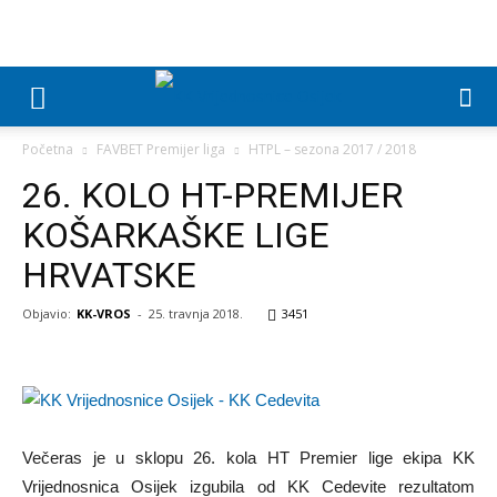
Početna
FAVBET Premijer liga
HTPL – sezona 2017 / 2018
26. KOLO HT-PREMIJER
KOŠARKAŠKE LIGE
HRVATSKE
Objavio:
KK-VROS
-
25. travnja 2018.
3451
Večeras je u sklopu 26. kola HT Premier lige ekipa KK
Vrijednosnica Osijek izgubila od KK Cedevite rezultatom