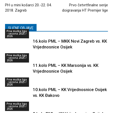
PH u mini košarci 20.-22. 04.
Prvo četvrtfinalne serije
2018. Zagreb
doigravanja HT Premijer lige
SLIČNE OBJAVE
Prva muška liga
- sezona 2025 /
2026
16.kolo PML – MKK Novi Zagreb vs. KK
Vrijednosnice Osijek
Prva muška liga
- sezona 2025 /
2026
11.kolo PML – KK Marsonija vs. KK
Vrijednosnice Osijek
Prva muška liga
- sezona 2025 /
2026
10.kolo PML – KK Vrijednosnice Osijek
vs. KK Đakovo
Prva muška liga
- sezona 2025 /
2026