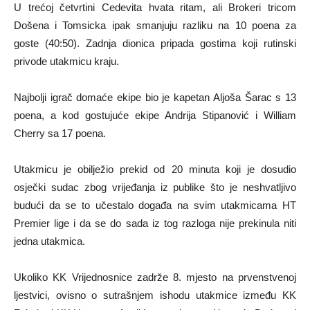
U trećoj četvrtini Cedevita hvata ritam, ali Brokeri tricom
Došena i Tomsicka ipak smanjuju razliku na 10 poena za
goste (40:50). Zadnja dionica pripada gostima koji rutinski
privode utakmicu kraju.
Najbolji igrač domaće ekipe bio je kapetan Aljoša Šarac s 13
poena, a kod gostujuće ekipe Andrija Stipanović i William
Cherry sa 17 poena.
Utakmicu je obilježio prekid od 20 minuta koji je dosudio
osječki sudac zbog vrijeđanja iz publike što je neshvatljivo
budući da se to učestalo događa na svim utakmicama HT
Premier lige i da se do sada iz tog razloga nije prekinula niti
jedna utakmica.
Ukoliko KK Vrijednosnice zadrže 8. mjesto na prvenstvenoj
ljestvici, ovisno o sutrašnjem ishodu utakmice između KK