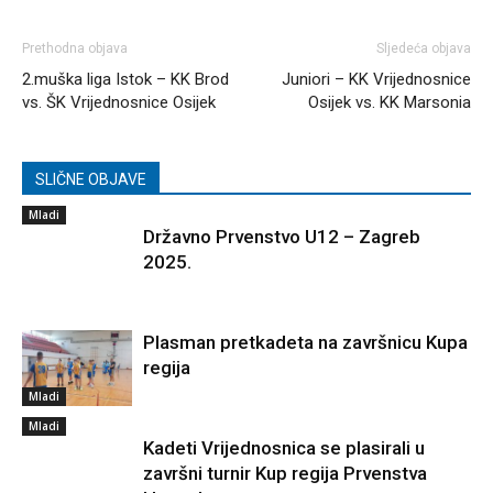
Prethodna objava
Sljedeća objava
2.muška liga Istok – KK Brod
Juniori – KK Vrijednosnice
vs. ŠK Vrijednosnice Osijek
Osijek vs. KK Marsonia
SLIČNE OBJAVE
Mladi
Državno Prvenstvo U12 – Zagreb
2025.
Plasman pretkadeta na završnicu Kupa
regija
Mladi
Mladi
Kadeti Vrijednosnica se plasirali u
završni turnir Kup regija Prvenstva