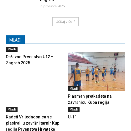
7. prosinca 2025.
Učitaj više
MLADI
Mladi
Državno Prvenstvo U12 –
Zagreb 2025.
Mladi
Plasman pretkadeta na
završnicu Kupa regija
Mladi
Mladi
Kadeti Vrijednosnica se
U-11
plasirali u završni turnir Kup
regija Prvenstva Hrvatske