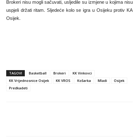
Brokeri nisu mogli sačuvati, usljedile su izmjene u kojima nisu
uspjeli držati ritam. Sljedeće kolo se igra u Osijeku protiv KA
Osijek.
TAGOVI
Basketball
Brokeri
KK Vinkovci
KK Vrijednosnice Osijek
KK VROS
Košarka
Mladi
Osijek
Predkadeti