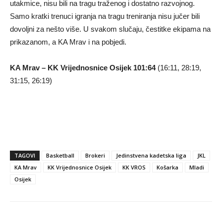
utakmice, nisu bili na tragu traženog i dostatno razvojnog.
Samo kratki trenuci igranja na tragu treniranja nisu jučer bili
dovoljni za nešto više. U svakom slučaju, čestitke ekipama na
prikazanom, a KA Mrav i na pobjedi.
KA Mrav – KK Vrijednosnice Osijek 101:64
(16:11, 28:19,
31:15, 26:19)
TAGOVI
Basketball
Brokeri
Jedinstvena kadetska liga
JKL
KA Mrav
KK Vrijednosnice Osijek
KK VROS
Košarka
Mladi
Osijek