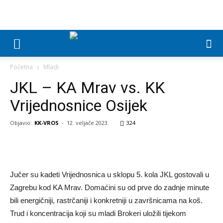
Početna
Mladi
JKL – KA Mrav vs. KK
Vrijednosnice Osijek
Objavio:
KK-VROS
-
12. veljače 2023.
324
Jučer su kadeti Vrijednosnica u sklopu 5. kola JKL gostovali u
Zagrebu kod KA Mrav. Domaćini su od prve do zadnje minute
bili energičniji, rastrčaniji i konkretniji u završnicama na koš.
Trud i koncentracija koji su mladi Brokeri uložili tijekom