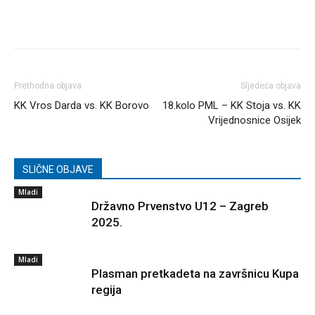
Prethodna objava
Sljedeća objava
KK Vros Darda vs. KK Borovo
18.kolo PML – KK Stoja vs. KK
Vrijednosnice Osijek
SLIČNE OBJAVE
Mladi
Državno Prvenstvo U12 – Zagreb
2025.
Mladi
Plasman pretkadeta na završnicu Kupa
regija