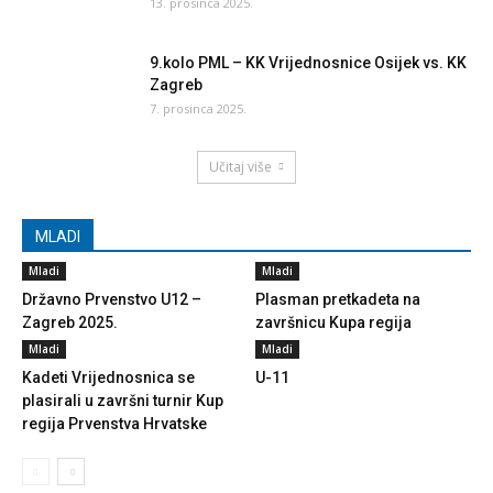
13. prosinca 2025.
9.kolo PML – KK Vrijednosnice Osijek vs. KK
Zagreb
7. prosinca 2025.
Učitaj više
MLADI
Mladi
Mladi
Državno Prvenstvo U12 –
Plasman pretkadeta na
Zagreb 2025.
završnicu Kupa regija
Mladi
Mladi
Kadeti Vrijednosnica se
U-11
plasirali u završni turnir Kup
regija Prvenstva Hrvatske