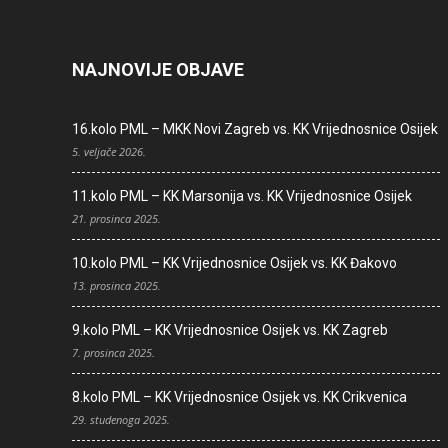
NAJNOVIJE OBJAVE
16.kolo PML – MKK Novi Zagreb vs. KK Vrijednosnice Osijek
5. veljače 2026.
11.kolo PML – KK Marsonija vs. KK Vrijednosnice Osijek
21. prosinca 2025.
10.kolo PML – KK Vrijednosnice Osijek vs. KK Đakovo
13. prosinca 2025.
9.kolo PML – KK Vrijednosnice Osijek vs. KK Zagreb
7. prosinca 2025.
8.kolo PML – KK Vrijednosnice Osijek vs. KK Crikvenica
29. studenoga 2025.