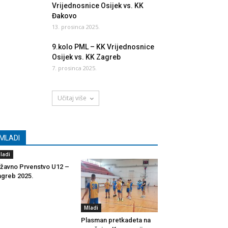
Vrijednosnice Osijek vs. KK
Đakovo
13. prosinca 2025.
9.kolo PML – KK Vrijednosnice
Osijek vs. KK Zagreb
7. prosinca 2025.
Učitaj više
MLADI
ladi
žavno Prvenstvo U12 –
greb 2025.
Mladi
Plasman pretkadeta na