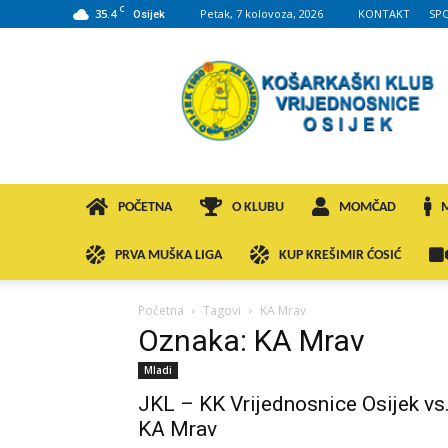
C
35.4
Petak, 7 kolovoza, 2026
KONTAKT
SP
Osijek
KK
VROS
POČETNA
O KLUBU
MOMČAD
PRVA MUŠKA LIGA
KUP KREŠIMIR ĆOSIĆ
Početna
Tagovi
KA Mrav
Oznaka: KA Mrav
Mladi
JKL – KK Vrijednosnice Osijek vs
KA Mrav