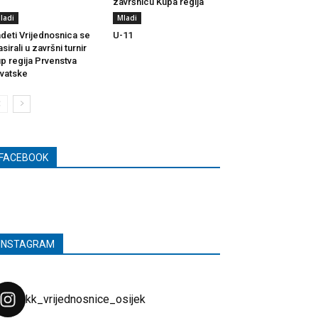
završnicu Kupa regija
ladi
Mladi
deti Vrijednosnica se
U-11
asirali u završni turnir
p regija Prvenstva
vatske
FACEBOOK
INSTAGRAM
kk_vrijednosnice_osijek