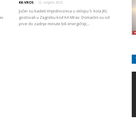
KK-VROS
-
12. veljače 2023.
Jučer su kadeti Vrijednosnica u sklopu 5. kola JKL
av
gostovali u Zagrebu kod KA Mrav. Domaćini su od
prve do zadnje minute bili energičniji,...