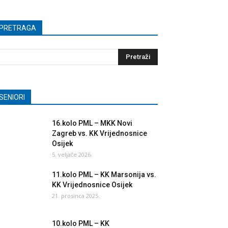
PRETRAGA
SENIORI
16.kolo PML – MKK Novi
Zagreb vs. KK Vrijednosnice
Osijek
5. veljače 2026.
11.kolo PML – KK Marsonija vs.
KK Vrijednosnice Osijek
21. prosinca 2025.
10.kolo PML – KK