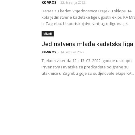
KK-VROS
-
22. travnja 2023.
Danas su kadeti Vrijednosnica Osijek u sklopu 14.
kola Jedinstvene kadetske lige ugostili ekipu KA Mr
iz Zagreba. U sportskoj dvorani Jug odigrana je...
Mladi
Jedinstvena mlađa kadetska liga
KK-VROS
-
14. ožujka 2022.
Tijekom vikenda 12. i 13. 03. 2022. godine u sklopu
Prvenstva Hrvatske za predkadete odigrane su
utakmice u Zagrebu gdje su sudjelovale ekipe KA...