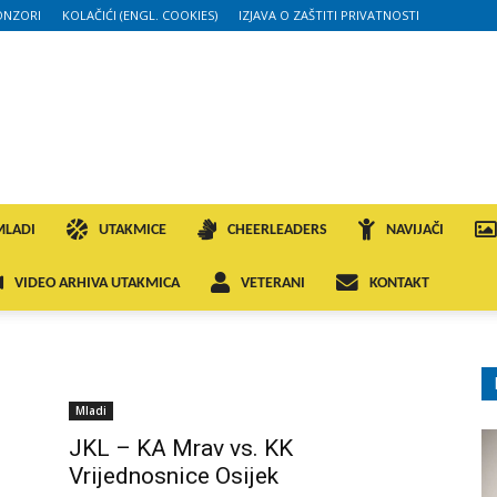
ONZORI
KOLAČIĆI (ENGL. COOKIES)
IZJAVA O ZAŠTITI PRIVATNOSTI
MLADI
UTAKMICE
CHEERLEADERS
NAVIJAČI
VIDEO ARHIVA UTAKMICA
VETERANI
KONTAKT
Mladi
.
JKL – KA Mrav vs. KK
Vrijednosnice Osijek