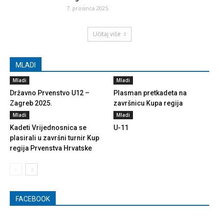
7. prosinca 2025.
Učitaj više
MLADI
Mladi
Mladi
Državno Prvenstvo U12 –
Plasman pretkadeta na
Zagreb 2025.
završnicu Kupa regija
Mladi
Mladi
Kadeti Vrijednosnica se
U-11
plasirali u završni turnir Kup
regija Prvenstva Hrvatske
FACEBOOK