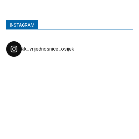
INSTAGRAM
kk_vrijednosnice_osijek