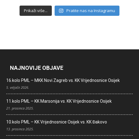
Prikaži više...
Pratite nas na Instagramu
NAJNOVIJE OBJAVE
16.kolo PML – MKK Novi Zagreb vs. KK Vrijednosnice Osijek
5. veljače 2026.
11.kolo PML – KK Marsonija vs. KK Vrijednosnice Osijek
21. prosinca 2025.
10.kolo PML – KK Vrijednosnice Osijek vs. KK Đakovo
13. prosinca 2025.