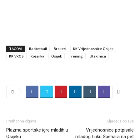
TAGOVI
Basketball
Brokeri
KK Vrijednosnice Osijek
KK VROS
Košarka
Osijek
Trening
Utakmica
Prethodna objava
Sljedeća objava
Plazma sportske igre mladih u
Vrijednosnice potpisale
Osijeku
mladog Luku Špehara na pet