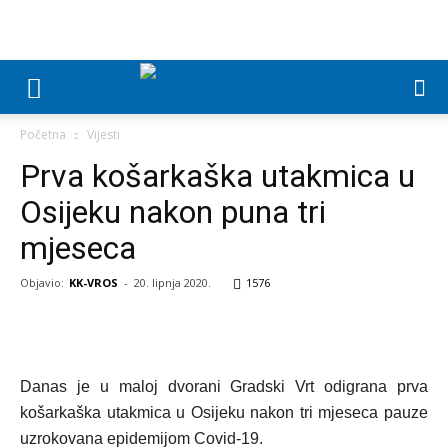
Početna
Vijesti
Prva košarkaška utakmica u
Osijeku nakon puna tri
mjeseca
Objavio:
KK-VROS
-
20. lipnja 2020.
1576
Danas je u maloj dvorani Gradski Vrt odigrana prva
košarkaška utakmica u Osijeku nakon tri mjeseca pauze
uzrokovana epidemijom Covid-19.