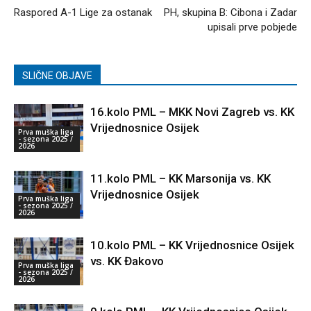
Raspored A-1 Lige za ostanak
PH, skupina B: Cibona i Zadar
upisali prve pobjede
SLIČNE OBJAVE
16.kolo PML – MKK Novi Zagreb vs. KK
Vrijednosnice Osijek
Prva muška liga
- sezona 2025 /
2026
11.kolo PML – KK Marsonija vs. KK
Vrijednosnice Osijek
Prva muška liga
- sezona 2025 /
2026
10.kolo PML – KK Vrijednosnice Osijek
vs. KK Đakovo
Prva muška liga
- sezona 2025 /
2026