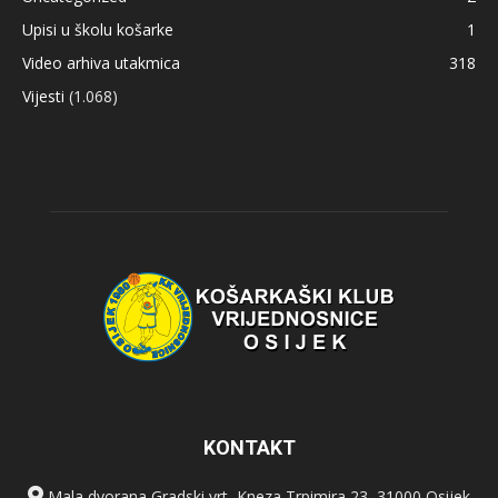
Upisi u školu košarke
1
Video arhiva utakmica
318
Vijesti
(1.068)
KONTAKT
Mala dvorana Gradski vrt, Kneza Trpimira 23, 31000 Osijek