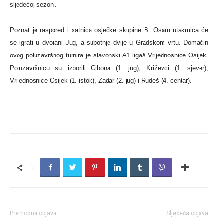
sljedećoj sezoni.
Poznat je raspored i satnica osječke skupine B. Osam utakmica će
se igrati u dvorani Jug, a subotnje dvije u Gradskom vrtu. Domaćin
ovog poluzavršnog turnira je slavonski A1 ligaš Vrijednosnice Osijek.
Poluzavršnicu su izborili Cibona (1. jug), Križevci (1. sjever),
Vrijednosnice Osijek (1. istok), Zadar (2. jug) i Rudeš (4. centar).
Prethodna objava
Sljedeća objava