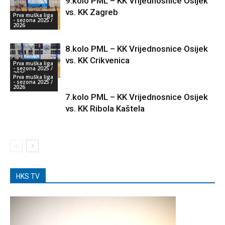
9.kolo PML – KK Vrijednosnice Osijek
vs. KK Zagreb
Prva muška liga
- sezona 2025 /
2026
8.kolo PML – KK Vrijednosnice Osijek
vs. KK Crikvenica
Prva muška liga
- sezona 2025 /
2026
Prva muška liga
- sezona 2025 /
2026
7.kolo PML – KK Vrijednosnice Osijek
vs. KK Ribola Kaštela
HKS TV