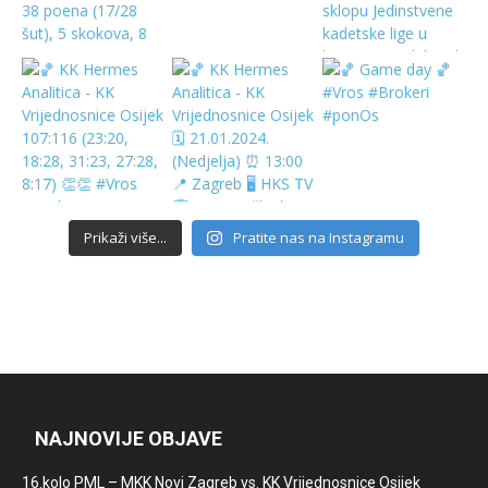
Prikaži više...
Pratite nas na Instagramu
NAJNOVIJE OBJAVE
16.kolo PML – MKK Novi Zagreb vs. KK Vrijednosnice Osijek