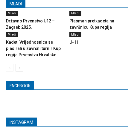
MLADI
Mladi
Mladi
Državno Prvenstvo U12 –
Plasman pretkadeta na
Zagreb 2025.
završnicu Kupa regija
Mladi
Mladi
Kadeti Vrijednosnica se
U-11
plasirali u završni turnir Kup
regija Prvenstva Hrvatske
FACEBOOK
INSTAGRAM