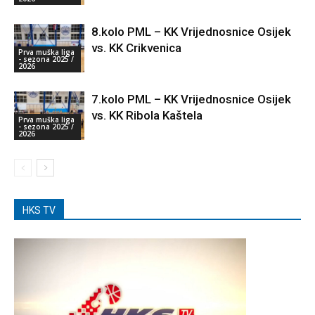
8.kolo PML – KK Vrijednosnice Osijek
vs. KK Crikvenica
Prva muška liga
- sezona 2025 /
2026
7.kolo PML – KK Vrijednosnice Osijek
vs. KK Ribola Kaštela
Prva muška liga
- sezona 2025 /
2026
HKS TV