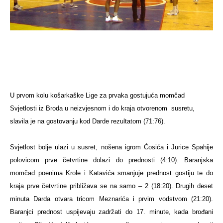
U prvom kolu košarkaške Lige za prvaka gostujuća momčad
Svjetlosti iz Broda u neizvjesnom i do kraja otvorenom
susretu,
slavila je na gostovanju kod Darde rezultatom (71:76).
Svjetlost bolje ulazi u susret, nošena igrom Ćosića i Jurice Spahije
polovicom prve četvrtine dolazi do prednosti (4:10). Baranjska
momčad poenima Krole i Katavića smanjuje prednost gostiju te do
kraja prve četvrtine približava se na samo – 2 (18:20). Drugih deset
minuta Darda otvara tricom Meznarića i prvim vodstvom (21:20).
Baranjci prednost uspijevaju zadržati do 17. minute, kada brođani