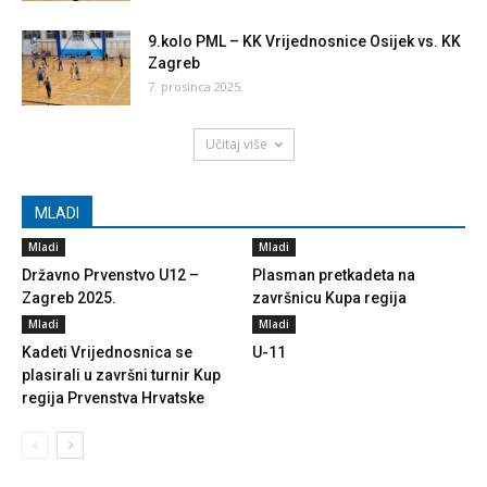
9.kolo PML – KK Vrijednosnice Osijek vs. KK
Zagreb
7. prosinca 2025.
Učitaj više
MLADI
Mladi
Mladi
Državno Prvenstvo U12 –
Plasman pretkadeta na
Zagreb 2025.
završnicu Kupa regija
Mladi
Mladi
Kadeti Vrijednosnica se
U-11
plasirali u završni turnir Kup
regija Prvenstva Hrvatske