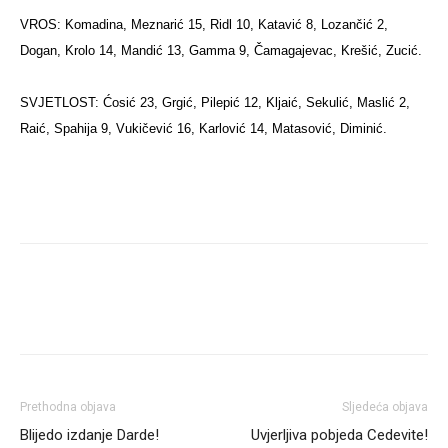
VROS: Komadina, Meznarić 15, Ridl 10, Katavić 8, Lozančić 2,
Dogan, Krolo 14, Mandić 13, Gamma 9, Čamagajevac, Krešić, Zucić.
SVJETLOST: Ćosić 23, Grgić, Pilepić 12, Kljaić, Sekulić, Maslić 2,
Raić, Spahija 9, Vukičević 16, Karlović 14, Matasović, Diminić.
Prethodna objava
Sljedeća objava
Blijedo izdanje Darde!
Uvjerljiva pobjeda Cedevite!