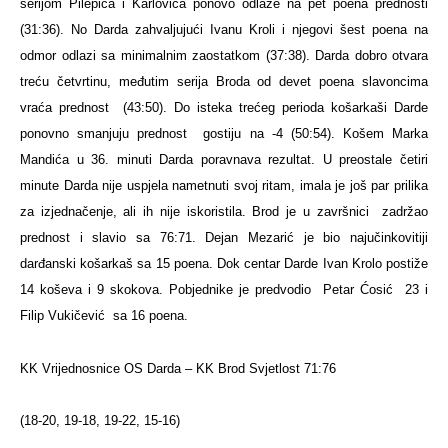
serijom Pilepića i Karlovića ponovo odlaze na pet poena prednosti
(31:36). No Darda zahvaljujući Ivanu Kroli i njegovi šest poena na
odmor odlazi sa minimalnim zaostatkom (37:38). Darda dobro otvara
treću četvrtinu, međutim serija Broda od devet poena slavoncima
vraća prednost
(43:50). Do isteka trećeg perioda košarkaši Darde
ponovno smanjuju prednost
gostiju na -4 (50:54). Košem Marka
Mandića u 36. minuti Darda poravnava rezultat. U preostale četiri
minute Darda nije uspjela nametnuti svoj ritam, imala je još par prilika
za izjednačenje, ali ih nije iskoristila. Brod je u završnici zadržao
prednost i slavio sa 76:71. Dejan Mezarić je bio najučinkovitiji
darđanski košarkaš sa 15 poena. Dok centar Darde Ivan Krolo postiže
14 koševa i 9 skokova. Pobjednike je predvodio
Petar Ćosić
23 i
Filip Vukičević
sa 16 poena.
KK Vrijednosnice OS Darda – KK Brod Svjetlost 71:76
(18-20, 19-18, 19-22, 15-16)