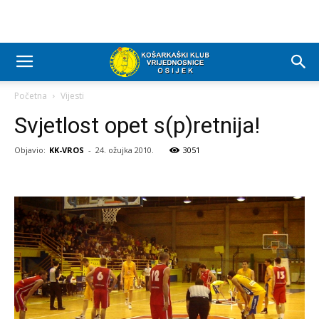
Početna
Vijesti
Svjetlost opet s(p)retnija!
Objavio:
KK-VROS
-
24. ožujka 2010.
3051