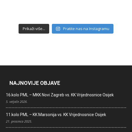
Prikaži više...
Pratite nas na Instagramu
NAJNOVIJE OBJAVE
16.kolo PML – MKK Novi Zagreb vs. KK Vrijednosnice Osijek
5. veljače 2026.
11.kolo PML – KK Marsonija vs. KK Vrijednosnice Osijek
21. prosinca 2025.