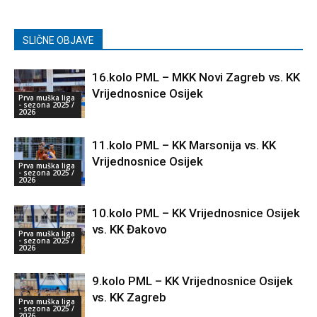
SLIČNE OBJAVE
16.kolo PML – MKK Novi Zagreb vs. KK
Vrijednosnice Osijek
Prva muška liga
- sezona 2025 /
2026
11.kolo PML – KK Marsonija vs. KK
Vrijednosnice Osijek
Prva muška liga
- sezona 2025 /
2026
10.kolo PML – KK Vrijednosnice Osijek
vs. KK Đakovo
Prva muška liga
- sezona 2025 /
2026
9.kolo PML – KK Vrijednosnice Osijek
vs. KK Zagreb
Prva muška liga
- sezona 2025 /
2026