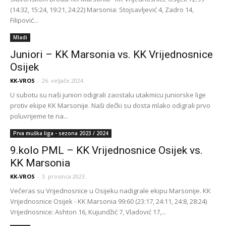
(14:32, 15:24, 19:21, 24:22) Marsonia: Stojsavljević 4, Zadro 14,
Filipović...
Mladi
Juniori – KK Marsonia vs. KK Vrijednosnice
Osijek
KK-VROS
-
26. veljače 2024.
U subotu su naši juniori odigrali zaostalu utakmicu juniorske lige
protiv ekipe KK Marsonije. Naši dečki su dosta mlako odigrali prvo
poluvrijeme te na...
Prva muška liga - sezona 2023 / 2024
9.kolo PML – KK Vrijednosnice Osijek vs.
KK Marsonia
KK-VROS
-
3. prosinca 2023.
Večeras su Vrijednosnice u Osijeku nadigrale ekipu Marsonije. KK
Vrijednosnice Osijek - KK Marsonia 99:60 (23:17, 24:11, 24:8, 28:24)
Vrijednosnice: Ashton 16, Kujundžić 7, Vladović 17,...