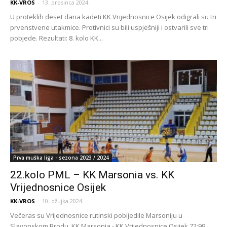
KK-VROS
-
13. prosinca 2024.
U proteklih deset dana kadeti KK Vrijednosnice Osijek odigrali su tri
prvenstvene utakmice. Protivnici su bili uspješniji i ostvarili sve tri
pobjede. Rezultati: 8. kolo KK...
Prva muška liga - sezona 2023 / 2024
22.kolo PML – KK Marsonia vs. KK
Vrijednosnice Osijek
KK-VROS
-
10. ožujka 2024.
Večeras su Vrijednosnice rutinski pobijedile Marsoniju u
Slavonskom Brodu. KK Marsonia - KK Vrijednosnice Osijek 72:99