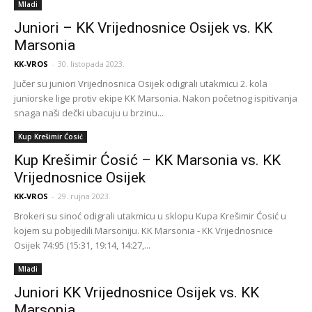
Mladi
Juniori – KK Vrijednosnice Osijek vs. KK
Marsonia
KK-VROS
-
30. listopada 2023.
Jučer su juniori Vrijednosnica Osijek odigrali utakmicu 2. kola
juniorske lige protiv ekipe KK Marsonia. Nakon početnog ispitivanja
snaga naši dečki ubacuju u brzinu...
Kup Krešimir Ćosić
Kup Krešimir Ćosić – KK Marsonia vs. KK
Vrijednosnice Osijek
KK-VROS
-
29. rujna 2023.
Brokeri su sinoć odigrali utakmicu u sklopu Kupa Krešimir Ćosić u
kojem su pobijedili Marsoniju. KK Marsonia - KK Vrijednosnice
Osijek 74:95 (15:31, 19:14, 14:27,...
Mladi
Juniori KK Vrijednosnice Osijek vs. KK
Marsonia