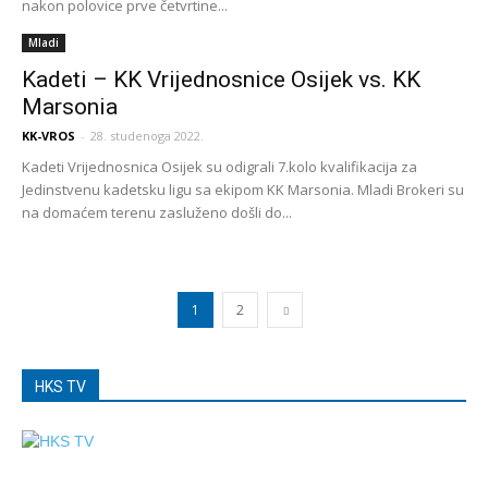
nakon polovice prve četvrtine...
Mladi
Kadeti – KK Vrijednosnice Osijek vs. KK
Marsonia
KK-VROS
-
28. studenoga 2022.
Kadeti Vrijednosnica Osijek su odigrali 7.kolo kvalifikacija za
Jedinstvenu kadetsku ligu sa ekipom KK Marsonia. Mladi Brokeri su
na domaćem terenu zasluženo došli do...
1
2
HKS TV