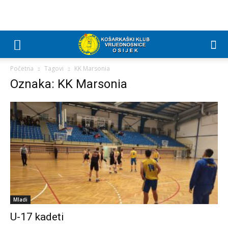
Početna
Tagovi
KK Marsonia
Oznaka: KK Marsonia
Mladi
U-17 kadeti