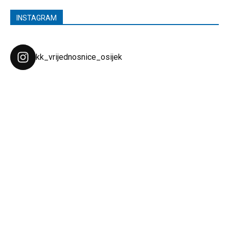
INSTAGRAM
kk_vrijednosnice_osijek