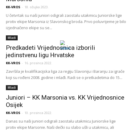
KK-VROS
-
18. ožujka 2023.
U četvrtak su naši juniori odigrali zaostalu utakmicu Juniorske lige
protiv ekipe Marsonia iz Slavonskog broda. Prvo poluvrijeme je bilo
izjednačeno ekipe su se...
Mladi
Predkadeti Vrijednosnica izborili
jedinstvenu ligu Hrvatske
KK-VROS
-
16. prosinca 2022.
Završila je kvalifikacijska liga za regiju Slavoniju i Baranju za igrače
koji su rođeni 2008. godine i mlađi. Radi se o pretkadetima do 15...
Mladi
Juniori – KK Marsonia vs. KK Vrijednosnice
Osijek
KK-VROS
-
10. prosinca 2022.
Danas su naši juniori odigrali zaostalu utakmicu Juniorske lige
protiv ekipe Marsonie. Naši dečki su slabo ušli u utakmicu, ali