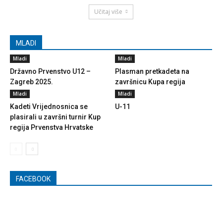
Učitaj više
MLADI
Mladi
Mladi
Državno Prvenstvo U12 –
Plasman pretkadeta na
Zagreb 2025.
završnicu Kupa regija
Mladi
Mladi
Kadeti Vrijednosnica se
U-11
plasirali u završni turnir Kup
regija Prvenstva Hrvatske
FACEBOOK