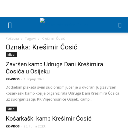
Početna
Tagovi
Krešimir Ćosić
Oznaka: Krešimir Ćosić
Mladi
Završen kamp Udruge Dani Krešimira
Ćosića u Osijeku
KK-VROS
-
1. srpnja 2023.
Dodjelom plaketa svim sudionicim jučer je u dvorani Jug završen
košarkaški kamp koji je organizirala Udruga Dani Krešimira Ćosića,
uz suorganizaciju KK Vrijednosnice Osijek. Kamp...
Mladi
Košarkaški kamp Krešimir Ćosić
KK-VROS
-
26. lipnja 2023.