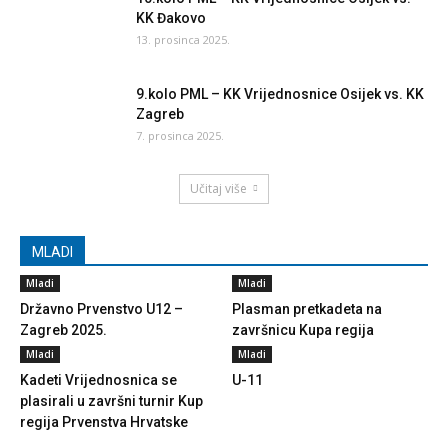
KK Đakovo
13. prosinca 2025.
9.kolo PML – KK Vrijednosnice Osijek vs. KK
Zagreb
7. prosinca 2025.
Učitaj više
MLADI
Mladi
Mladi
Državno Prvenstvo U12 –
Plasman pretkadeta na
Zagreb 2025.
završnicu Kupa regija
Mladi
Mladi
Kadeti Vrijednosnica se
U-11
plasirali u završni turnir Kup
regija Prvenstva Hrvatske