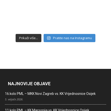
Prikaži više...
Pratite nas na Instagramu
NAJNOVIJE OBJAVE
16.kolo PML – MKK Novi Zagreb vs. KK Vrijednosnice Osijek
5. veljače 2026.
11.kolo PML – KK Marsonija vs. KK Vrijednosnice Osijek