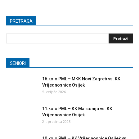
PRETRAGA
SENIORI
16.kolo PML – MKK Novi Zagreb vs. KK
Vrijednosnice Osijek
5. veljače 2026.
11.kolo PML – KK Marsonija vs. KK
Vrijednosnice Osijek
21. prosinca 2025.
10.kolo PML – KK Vrijednosnice Osijek vs.