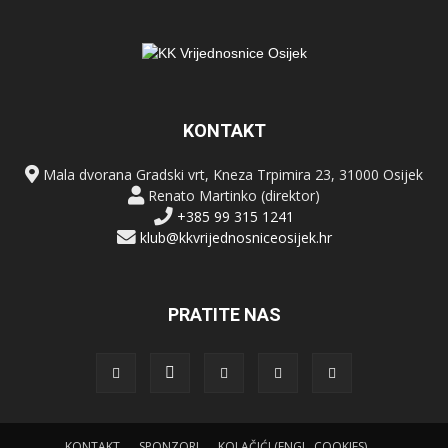
KONTAKT
Mala dvorana Gradski vrt, Kneza Trpimira 23, 31000 Osijek
Renato Martinko (direktor)
+385 99 315 1241
klub@kkvrijednosniceosijek.hr
PRATITE NAS
KONTAKT
SPONZORI
KOLAČIĆI (ENGL. COOKIES)