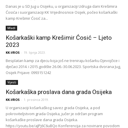
Danas je u SD Jug u Osijeku, u organizaciji Udruga dani Krešimira
Ćosića i suorganizaciji KK Vrijednosnice Osijek, počeo košarkaški
kamp Krešimir Ćosić za...
Mladi
Košarkaški kamp Krešimir Ćosić – Ljeto
2023
KK-VROS
-
19. lipnja 2023.
Besplatan kamp za djecu koja još ne treniraju košarku Djevojčice i
dječaci 2014. i 2015.godište 26.06.-30.06.2023. Sportska dvorana Jug,
Osijek Prijave: 0993151242
Vijesti
Košarkaška proslava dana grada Osijeka
KK-VROS
-
1. prosinca 2019.
U organizaciji košarkaškog savez grada Osijeka, a pod
pokroviteljstvom grada Osijeka, jučer je održan program
košarkaške proslave dana grada Osijeka.
https://youtu.be/aJPj6C6uBQo Konferencija za novinare povodom