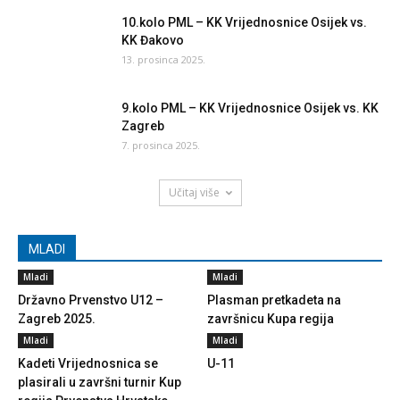
10.kolo PML – KK Vrijednosnice Osijek vs.
KK Đakovo
13. prosinca 2025.
9.kolo PML – KK Vrijednosnice Osijek vs. KK
Zagreb
7. prosinca 2025.
Učitaj više
MLADI
Mladi
Mladi
Državno Prvenstvo U12 –
Plasman pretkadeta na
Zagreb 2025.
završnicu Kupa regija
Mladi
Mladi
Kadeti Vrijednosnica se
U-11
plasirali u završni turnir Kup