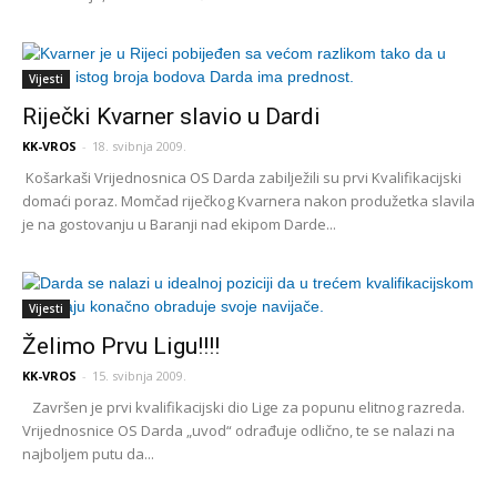
Vijesti
Riječki Kvarner slavio u Dardi
KK-VROS
-
18. svibnja 2009.
Košarkaši Vrijednosnica OS Darda zabilježili su prvi Kvalifikacijski
domaći poraz. Momčad riječkog Kvarnera nakon produžetka slavila
je na gostovanju u Baranji nad ekipom Darde...
Vijesti
Želimo Prvu Ligu!!!!
KK-VROS
-
15. svibnja 2009.
Završen je prvi kvalifikacijski dio Lige za popunu elitnog razreda.
Vrijednosnice OS Darda „uvod“ odrađuje odlično, te se nalazi na
najboljem putu da...