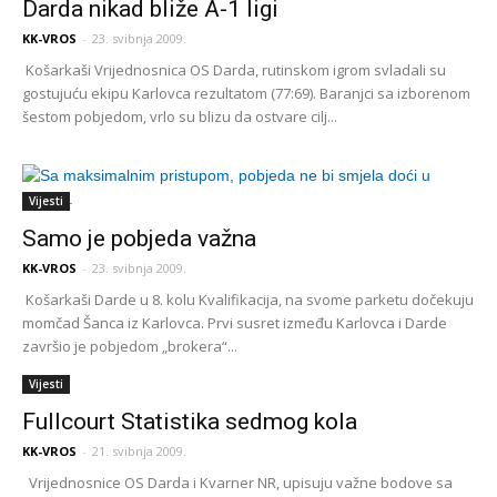
Darda nikad bliže A-1 ligi
KK-VROS
-
23. svibnja 2009.
Košarkaši Vrijednosnica OS Darda, rutinskom igrom svladali su
gostujuću ekipu Karlovca rezultatom (77:69). Baranjci sa izborenom
šestom pobjedom, vrlo su blizu da ostvare cilj...
Vijesti
Samo je pobjeda važna
KK-VROS
-
23. svibnja 2009.
Košarkaši Darde u 8. kolu Kvalifikacija, na svome parketu dočekuju
momčad Šanca iz Karlovca. Prvi susret između Karlovca i Darde
završio je pobjedom „brokera“...
Vijesti
Fullcourt Statistika sedmog kola
KK-VROS
-
21. svibnja 2009.
Vrijednosnice OS Darda i Kvarner NR, upisuju važne bodove sa