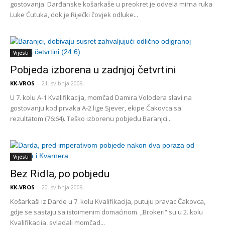
gostovanja. Darđanske košarkaše u preokret je odvela mirna ruka
Luke Ćutuka, dok je Riječki čovjek odluke...
Vijesti
Pobjeda izborena u zadnjoj četvrtini
KK-VROS
-
21. svibnja 2009.
U 7. kolu A-1 Kvalifikacija, momčad Damira Volodera slavi na
gostovanju kod prvaka A-2 lige Sjever, ekipe Čakovca sa
rezultatom (76:64). Teško izborenu pobjedu Baranjci...
Vijesti
Bez Ridla, po pobjedu
KK-VROS
-
20. svibnja 2009.
Košarkaši iz Darde u 7. kolu Kvalifikacija, putuju pravac Čakovca,
gdje se sastaju sa istoimenim domaćinom. „Brokeri“ su u 2. kolu
Kvalifikacija, svladali momčad...