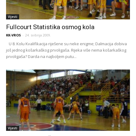
Vijesti
Fullcourt Statistika osmog kola
KK-VROS
-
24. svibnja 2009.
U 8. Kolu Kvalifikacija riješene su neke enigme; Dalmacija dobiva
još jednog košarkaškog prvoligaša. Rijeka više nema košarkaškog
prvoligaša? Darda na najboljem putu...
Vijesti