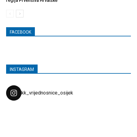
regija Prvenstva Hrvatske
FACEBOOK
INSTAGRAM
kk_vrijednosnice_osijek