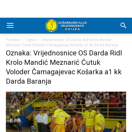
Početna
Tagovi
Vrijednosnice OS Darda Ridl Krolo Mandić
Meznarić Ćutuk Voloder Čamagajevac Košarka a1 kk Darda Baranja
Oznaka: Vrijednosnice OS Darda Ridl
Krolo Mandić Meznarić Ćutuk
Voloder Čamagajevac Košarka a1 kk
Darda Baranja