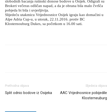
slobodnih bacanja rutinski donose bodove u Osijek. Odigrali su
Brokeri večeras odličan napad, a da je obrana bila malo čvršća
pobjeda bi bila i uvjerljivija.
Slijedeću utakmicu Vrijednosnice Osijek igraju kao domaćini u
Alpe Adria Cup-u, u utorak, 22.11.2016. protiv BC
Klosternouburg Dukes, sa početkom u 16.00 sati.
Prethodna objava
Sljedeća objava
Split odnio bodove iz Osijeka
AAC Vrijednosnice pobijedile
Klosterneuburg