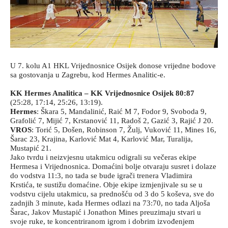
U 7. kolu A1 HKL Vrijednosnice Osijek donose vrijedne bodove
sa gostovanja u Zagrebu, kod Hermes Analitic-e.
KK Hermes Analitica – KK Vrijednosnice Osijek 80:87
(25:28, 17:14, 25:26, 13:19).
Hermes
: Škara 5, Mandalinić, Raić M 7, Fodor 9, Svoboda 9,
Grafolić 7, Mijić 7, Krstanović 11, Radoš 2, Gazić 3, Rajić J 20.
VROS
: Torić 5, Došen, Robinson 7, Žulj, Vuković 11, Mines 16,
Šarac 23, Krajina, Karlović Mat 4, Karlović Mar, Turalija,
Mustapić 21.
Jako tvrdu i neizvjesnu utakmicu odigrali su večeras ekipe
Hermesa i Vrijednosnica. Domaćini bolje otvaraju susret i dolaze
do vodstva 11:3, no tada se bude igrači trenera Vladimira
Krstića, te sustižu domaćine. Obje ekipe izmjenjivale su se u
vodstvu cijelu utakmicu, sa prednošću od 3 do 5 koševa, sve do
zadnjih 3 minute, kada Hermes odlazi na 73:70, no tada Aljoša
Šarac, Jakov Mustapić i Jonathon Mines preuzimaju stvari u
svoje ruke, te koncentriranom igrom i dobrim izvođenjem