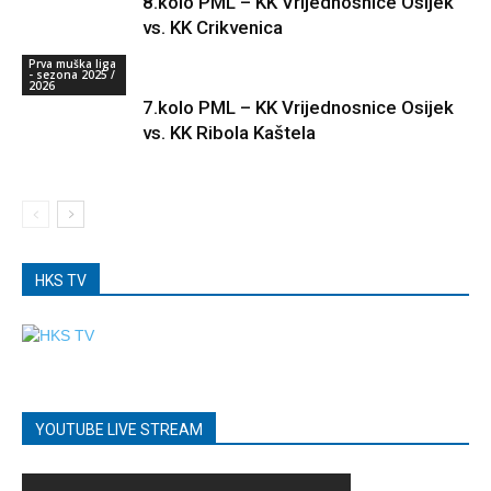
8.kolo PML – KK Vrijednosnice Osijek
vs. KK Crikvenica
Prva muška liga
- sezona 2025 /
2026
7.kolo PML – KK Vrijednosnice Osijek
vs. KK Ribola Kaštela
HKS TV
YOUTUBE LIVE STREAM