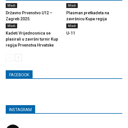
Mladi
Mladi
Državno Prvenstvo U12 –
Plasman pretkadeta na
Zagreb 2025.
završnicu Kupa regija
Mladi
Mladi
Kadeti Vrijednosnica se
U-11
plasirali u završni turnir Kup
regija Prvenstva Hrvatske
FACEBOOK
INSTAGRAM