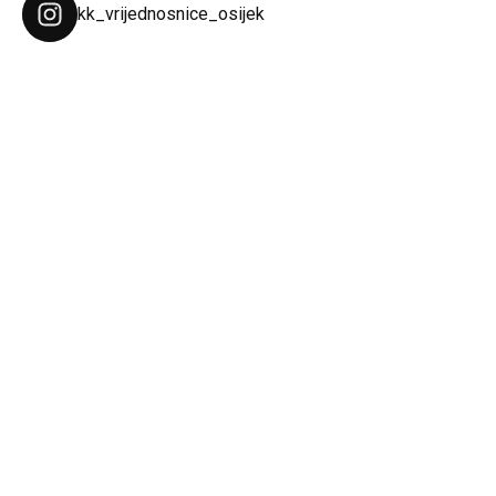
kk_vrijednosnice_osijek