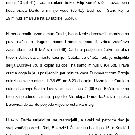
minus 10 (51:41). Tada najmlađi Broker, Filip Kordić s četiri uzastopna
koša vraća Dardu u mirnije vode (55:41). Budi se i Šarić koji u
29.minuti smanjuje na 10 razlike (56:46).
Ni pet osobnih prvog centra Darde, Ivana Krole dubravaši nekoriste na
pravi način, a drugom tricom Primorca treća četvrtina završava
zaostatkom od 9 koševa (58:49).
Darda u posljednju četvrtinu ulazi
tricom Bakovića, a nešto kasnije i Ćutuka za 64:51. Tada je uslijedila
serija Dubrave 7:0 s kojom su došli na samo minus 6 (64:58). Prava
drama događa je u posljednjih pet minuta kada Dubrava tricom Brzoje
dolazi na samo minus 1 (66:65) na 3,20 do kraja. Uzvratio je Ćutuk, a
nakon bacanja Šarića Lavovi su na minus 2 (69:67). Bašić je imao
tricu za prednost, ali nije pogodio što ekipa Darde kažnjava i preko
Bakovića dolazi do pobjede vrijedne ostanka u Ligi.
U ekipi Darde strijelci su se raspodjelili, a svaki od petorice dao je
svoj značaj pobjedi. Ridl, Baković i Ćutuk su ubacili po 15, a Kordić i