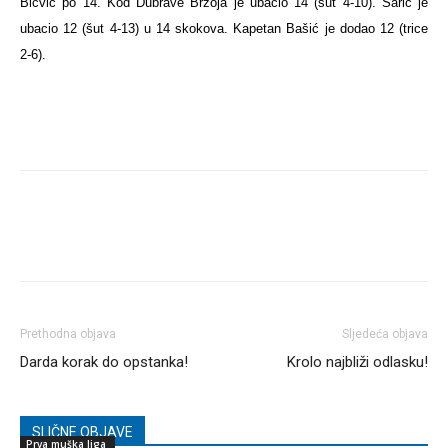
Bičvić po 14. Kod Dubrave Brzoja je ubacio 14 (šut 4-10). Šarić je
ubacio 12 (šut 4-13) u 14 skokova. Kapetan Bašić je dodao 12 (trice
2-6).
Prethodna objava
Sljedeća objava
Darda korak do opstanka!
Krolo najbliži odlasku!
SLIČNE OBJAVE
Prva muška liga