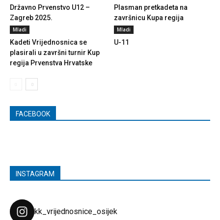
Državno Prvenstvo U12 –
Plasman pretkadeta na
Zagreb 2025.
završnicu Kupa regija
Mladi
Mladi
Kadeti Vrijednosnica se
U-11
plasirali u završni turnir Kup
regija Prvenstva Hrvatske
FACEBOOK
INSTAGRAM
kk_vrijednosnice_osijek