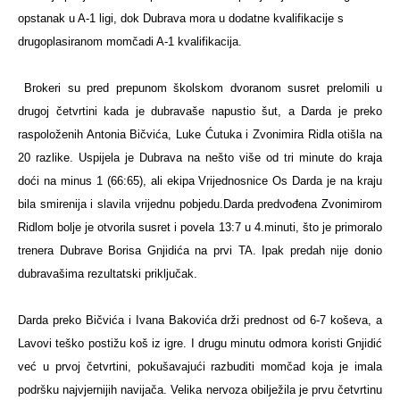
opstanak u A-1 ligi, dok Dubrava mora u dodatne kvalifikacije s
drugoplasiranom momčadi A-1 kvalifikacija.
Brokeri su pred prepunom školskom dvoranom susret prelomili u
drugoj četvrtini kada je dubravaše napustio šut, a Darda je preko
raspoloženih Antonia Bičvića, Luke Ćutuka i Zvonimira Ridla otišla na
20 razlike. Uspijela je Dubrava na nešto više od tri minute do kraja
doći na minus 1 (66:65), ali ekipa Vrijednosnice Os Darda je na kraju
bila smirenija i slavila vrijednu pobjedu.
Darda predvođena Zvonimirom
Ridlom bolje je otvorila susret i povela 13:7 u 4.minuti, što je primoralo
trenera Dubrave Borisa Gnjidića na prvi TA. Ipak predah nije donio
dubravašima rezultatski priključak.
Darda preko Bičvića i Ivana Bakovića drži prednost od 6-7 koševa, a
Lavovi teško postižu koš iz igre. I drugu minutu odmora koristi Gnjidić
već u prvoj četvrtini, pokušavajući razbuditi momčad koja je imala
podršku najvjernijih navijača. Velika nervoza obilježila je prvu četvrtinu