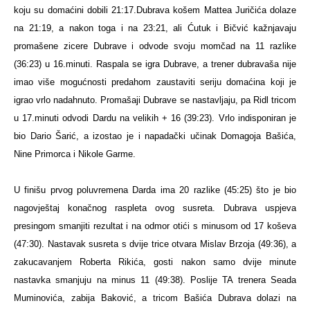
koju su domaćini dobili 21:17.
Dubrava košem Mattea Juričića dolaze
na 21:19, a nakon toga i na 23:21, ali Ćutuk i Bičvić kažnjavaju
promašene zicere Dubrave i odvode svoju momčad na 11 razlike
(36:23) u 16.minuti. Raspala se igra Dubrave, a trener dubravaša nije
imao više mogućnosti predahom zaustaviti seriju domaćina koji je
igrao vrlo nadahnuto. Promašaji Dubrave se nastavljaju, pa Ridl tricom
u 17.minuti odvodi Dardu na velikih + 16 (39:23). Vrlo indisponiran je
bio Dario Šarić, a izostao je i napadački učinak Domagoja Bašića,
Nine Primorca i Nikole Garme.
U finišu prvog poluvremena Darda ima 20 razlike (45:25) što je bio
nagovještaj konačnog raspleta ovog susreta. Dubrava uspjeva
presingom smanjiti rezultat i na odmor otići s minusom od 17 koševa
(47:30).
Nastavak susreta s dvije trice otvara Mislav Brzoja (49:36), a
zakucavanjem Roberta Rikića, gosti nakon samo dvije minute
nastavka smanjuju na minus 11 (49:38). Poslije TA trenera Seada
Muminovića, zabija Baković, a tricom Bašića Dubrava dolazi na