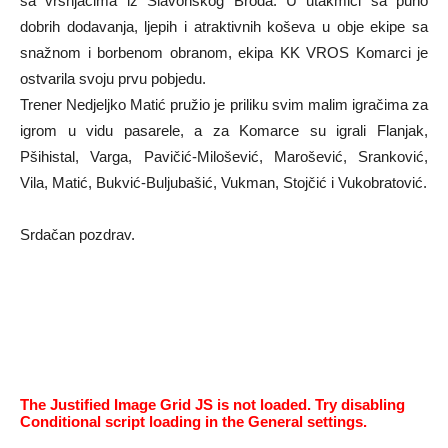
sa vršnjacima iz Slavonskog Broda. U utakmici sa puno
dobrih dodavanja, ljepih i atraktivnih koševa u obje ekipe sa
snažnom i borbenom obranom, ekipa KK VROS Komarci je
ostvarila svoju prvu pobjedu.
Trener Nedjeljko Matić pružio je priliku svim malim igračima za
igrom u vidu pasarele, a za Komarce su igrali Flanjak,
Pšihistal, Varga, Pavičić-Milošević, Marošević, Sranković,
Vila, Matić, Bukvić-Buljubašić, Vukman, Stojčić i Vukobratović.
Srdačan pozdrav.
The Justified Image Grid JS is not loaded. Try disabling
Conditional script loading in the General settings.