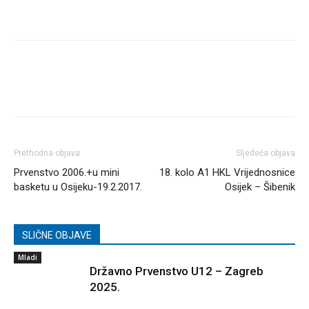
Prethodna objava
Sljedeća objava
Prvenstvo 2006.+u mini
18. kolo A1 HKL Vrijednosnice
basketu u Osijeku-19.2.2017.
Osijek – Šibenik
SLIČNE OBJAVE
Mladi
Državno Prvenstvo U12 – Zagreb
2025.