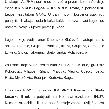
U skupini ALPHA susrele su se već u prvom kolu naše dvije
ekipe
KK VROS Legosi – KK VROS Rode,
a pobijedili su
Legosi rezultatom
57:46.
U zanimljivoj i borbenoj utakmici,
punoj lijepih akcija i dobrih košarkaških poteza mladi Legosi su
nadigrali svoje klupske prijatelje Rode.
Legosi, koje vodi trener Dubravko Blažević, nastupili su u
sastavu: Tomić, Grujić T, Pšihistal, Ilić M, Grujić M, Ćurak, Ilić
L, Rejo, Stojčić, Škorjanc, Bajto, Šipka, Polanjčec, a
za Rode, koje vode treneri Ivan Kiš i Zoran Andrić, igrali su:
Kokorović, Vilagoš, Ribarić, Malović, Meglić, Cvetko, Leko,
Ribić, Mikolčević, Bošnjak, Kurtović, Bago.
U skupini BRAVO, igrali su
KK VROS Komarci – Škola
košarke Brod
, a pobijedili su Komarci rezultatom
94:27
.
Komarci su dobili priliku da pokažu svoje znanje i uviježbanost