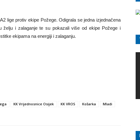
u A2 lige protiv ekipe Požege. Odigrala se jedna izjednačena
u želju i zalaganje te su pokazali više od ekipe Požege i
titke ekipama na energiji i zalaganju.
žega
KK Vrijednosnice Osijek
KK VROS
Košarka
Mladi