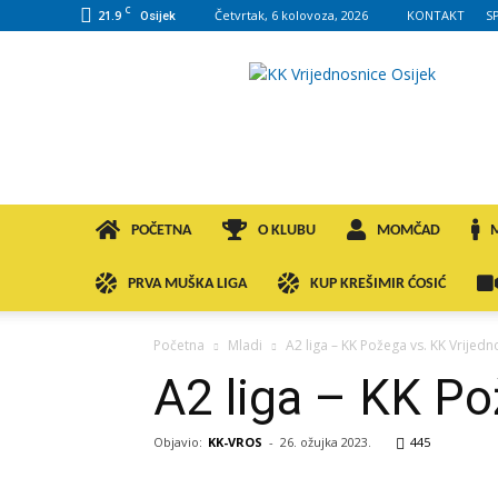
C
21.9
Četvrtak, 6 kolovoza, 2026
KONTAKT
S
Osijek
KK
VROS
POČETNA
O KLUBU
MOMČAD
PRVA MUŠKA LIGA
KUP KREŠIMIR ĆOSIĆ
Početna
Mladi
A2 liga – KK Požega vs. KK Vrijedn
A2 liga – KK Po
Objavio:
KK-VROS
-
26. ožujka 2023.
445