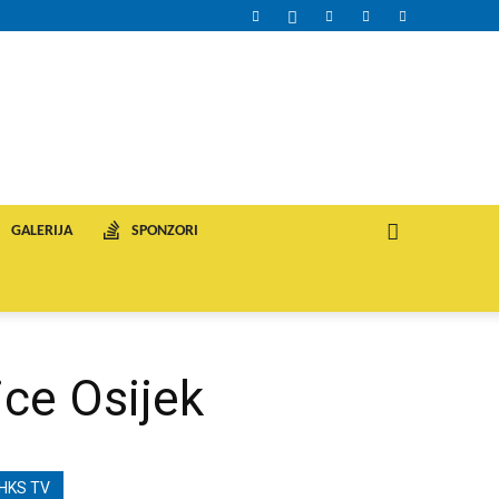
GALERIJA
SPONZORI
ice Osijek
HKS TV