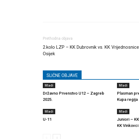
Dijeli
Prethodna objava
2.kolo LZP – KK Dubrovnik vs. KK Vrijednosnice
Osijek
SLIČNE OBJAVE
Mladi
Mladi
Državno Prvenstvo U12 – Zagreb
Plasman pre
2025.
Kupa regija
Mladi
Mladi
U-11
Juniori – KK
KK Vinkovci