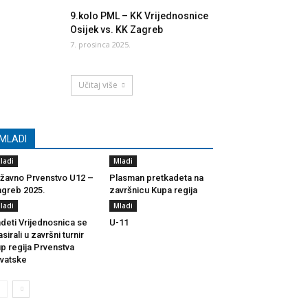
9.kolo PML – KK Vrijednosnice
Osijek vs. KK Zagreb
7. prosinca 2025.
Učitaj više
MLADI
ladi
Mladi
žavno Prvenstvo U12 –
Plasman pretkadeta na
greb 2025.
završnicu Kupa regija
ladi
Mladi
deti Vrijednosnica se
U-11
asirali u završni turnir
p regija Prvenstva
vatske