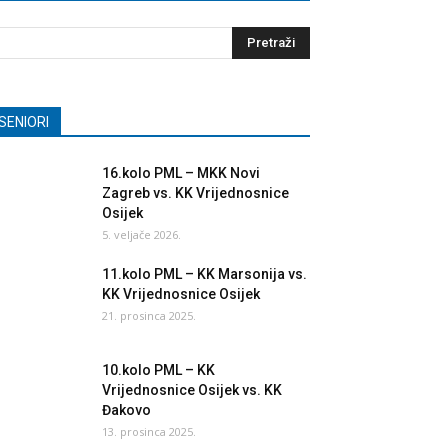
SENIORI
16.kolo PML – MKK Novi
Zagreb vs. KK Vrijednosnice
Osijek
5. veljače 2026.
11.kolo PML – KK Marsonija vs.
KK Vrijednosnice Osijek
21. prosinca 2025.
10.kolo PML – KK
Vrijednosnice Osijek vs. KK
Đakovo
13. prosinca 2025.