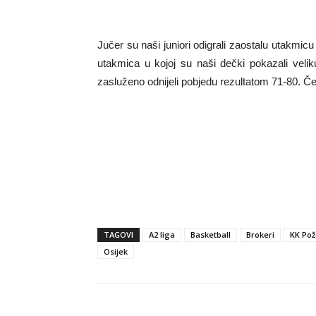
Jučer su naši juniori odigrali zaostalu utakmic
utakmica u kojoj su naši dečki pokazali velik
zasluženo odnijeli pobjedu rezultatom 71-80. Čes
TAGOVI
A2 liga
Basketball
Brokeri
KK Po
Osijek