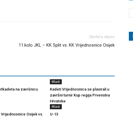
Sljedeća objava
11.kolo JKL – KK Split vs. KK Vrijednosnice Osijek
Mladi
tkadeta na završnicu
Kadeti Vrijednosnica se plasirali u
završni turnir Kup regija Prvenstva
Hrvatske
Mladi
 Vrijednosnice Osijek vs.
U-13