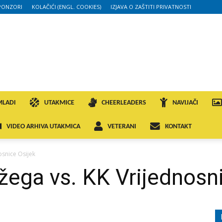
PONZORI
KOLAČIĆI (ENGL. COOKIES)
IZJAVA O ZAŠTITI PRIVATNOSTI
MLADI
UTAKMICE
CHEERLEADERS
NAVIJAČI
VIDEO ARHIVA UTAKMICA
VETERANI
KONTAKT
osnice Osijek
žega vs. KK Vrijednosn