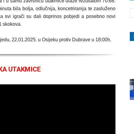
titi i u samu završnicu utakmice ulaze rezultatom 70:68.
nuta bila bolja, odlučnija, koncetriranija te zasluženo
a svi igrači su dali doprinos pobjedi a posebno novi
11 skokova.
ijedu, 22.01.2025. u Osijeku protiv Dubrave u 18:00h.
KA UTAKMICE