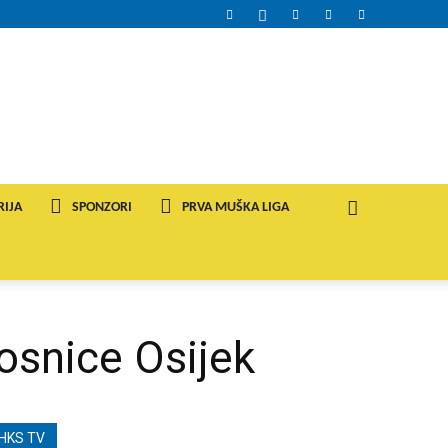
RIJA
SPONZORI
PRVA MUŠKA LIGA
osnice Osijek
HKS TV