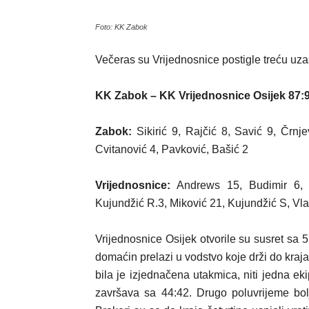
Foto: KK Zabok
Večeras su Vrijednosnice postigle treću uz
KK Zabok – KK Vrijednosnice Osijek 87:
Zabok:
Sikirić 9, Rajčić 8, Savić 9, Črn
Cvitanović 4, Pavković, Bašić 2
Vrijednosnice:
Andrews 15, Budimir 6, B
Kujundžić R.3, Miković 21, Kujundžić S, Vla
Vrijednosnice Osijek otvorile su susret sa 5
domaćin prelazi u vodstvo koje drži do kraja
bila je izjednačena utakmica, niti jedna ek
završava sa 44:42. Drugo poluvrijeme bol