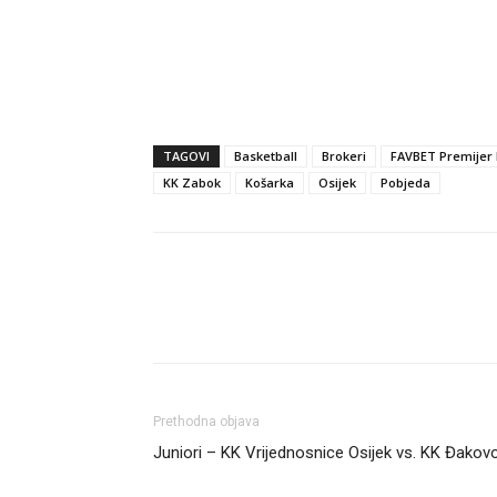
TAGOVI
Basketball
Brokeri
FAVBET Premijer 
KK Zabok
Košarka
Osijek
Pobjeda
Dijeli
Prethodna objava
Juniori – KK Vrijednosnice Osijek vs. KK Đakov