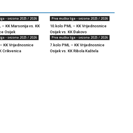
iga - sezona 2025 / 2026
Prva muška liga - sezona 2025 / 2026
 – KK Marsonija vs. KK
10.kolo PML – KK Vrijednosnice
ce Osijek
Osijek vs. KK Đakovo
iga - sezona 2025 / 2026
Prva muška liga - sezona 2025 / 2026
– KK Vrijednosnice
7.kolo PML – KK Vrijednosnice
K Crikvenica
Osijek vs. KK Ribola Kaštela