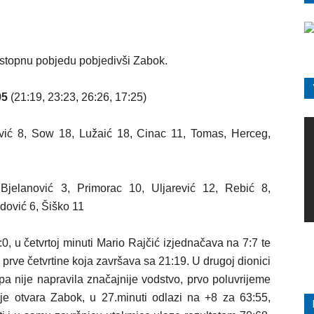
astopnu pobjedu pobjedivši Zabok.
95
(21:19, 23:23, 26:26, 17:25)
jević 8, Sow 18, Lužaić 18, Cinac 11, Tomas, Herceg,
jelanović 3, Primorac 10, Uljarević 12, Rebić 8,
dović 6, Šiško 11
:0, u četvrtoj minuti Mario Rajčić izjednačava na 7:7 te
 prve četvrtine koja završava sa 21:19. U drugoj dionici
ipa nije napravila značajnije vodstvo, prvo poluvrijeme
je otvara Zabok, u 27.minuti odlazi na +8 za 63:55,