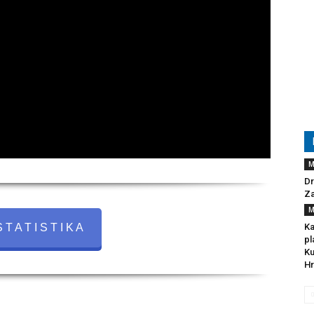
M
Dr
Za
M
 T A T I S T I K A
Ka
pl
Ku
Hr