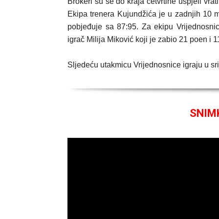
Brokeri su se do kraja četvrtine uspjeli vra
Ekipa trenera Kujundžića je u zadnjih 10 mi
pobjeđuje sa 87:95. Za ekipu Vrijednosnic
igrač Milija Miković koji je zabio 21 poen i 
Sljedeću utakmicu Vrijednosnice igraju u sr
SNIM