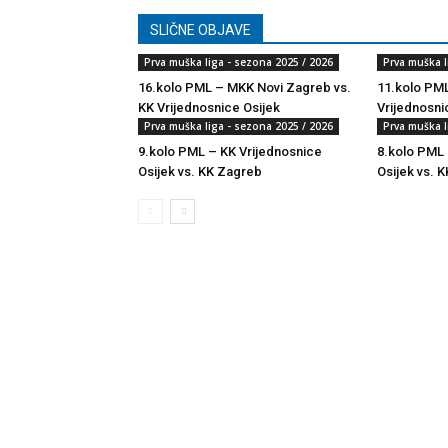
SLIČNE OBJAVE
Prva muška liga - sezona 2025 / 2026
Prva muška l
16.kolo PML – MKK Novi Zagreb vs.
11.kolo PML
KK Vrijednosnice Osijek
Vrijednosni
Prva muška liga - sezona 2025 / 2026
Prva muška l
9.kolo PML – KK Vrijednosnice
8.kolo PML 
Osijek vs. KK Zagreb
Osijek vs. K