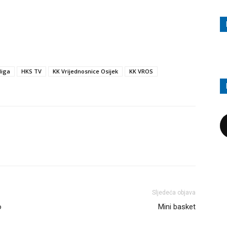
liga
HKS TV
KK Vrijednosnice Osijek
KK VROS
Sljedeća objava
o
Mini basket