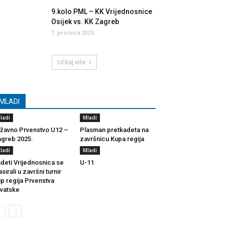
9.kolo PML – KK Vrijednosnice
Osijek vs. KK Zagreb
7. prosinca 2025.
Učitaj više
MLADI
ladi
Mladi
žavno Prvenstvo U12 –
Plasman pretkadeta na
greb 2025.
završnicu Kupa regija
ladi
Mladi
deti Vrijednosnica se
U-11
asirali u završni turnir
p regija Prvenstva
vatske