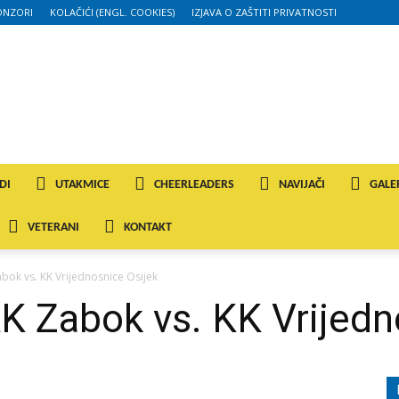
ONZORI
KOLAČIĆI (ENGL. COOKIES)
IZJAVA O ZAŠTITI PRIVATNOSTI
DI
UTAKMICE
CHEERLEADERS
NAVIJAČI
GALE
VETERANI
KONTAKT
abok vs. KK Vrijednosnice Osijek
K Zabok vs. KK Vrijedn