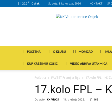
C
20.2
Subota, 8 kolovoza, 2026
KONTAKT
SP
Osijek
KK
VROS
POČETNA
O KLUBU
MOMČAD
MLA
KUP KREŠIMIR ĆOSIĆ
VIDEO ARHIVA UTAKMICA
Početna
FAVBET Premijer liga
17.kolo FPL – KK Z
17.kolo FPL – K
Objavio:
KK-VROS
-
18. siječnja 2025.
165