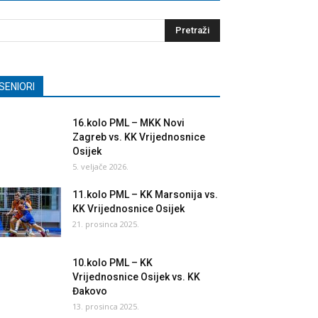
SENIORI
16.kolo PML – MKK Novi
Zagreb vs. KK Vrijednosnice
Osijek
5. veljače 2026.
11.kolo PML – KK Marsonija vs.
KK Vrijednosnice Osijek
21. prosinca 2025.
10.kolo PML – KK
Vrijednosnice Osijek vs. KK
Đakovo
13. prosinca 2025.