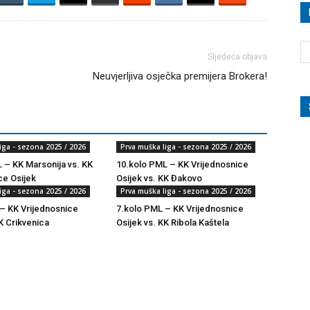
Sljedeća objava
Neuvjerljiva osječka premijera Brokera!
iga - sezona 2025 / 2026
Prva muška liga - sezona 2025 / 2026
 – KK Marsonija vs. KK
10.kolo PML – KK Vrijednosnice
ce Osijek
Osijek vs. KK Đakovo
iga - sezona 2025 / 2026
Prva muška liga - sezona 2025 / 2026
– KK Vrijednosnice
7.kolo PML – KK Vrijednosnice
K Crikvenica
Osijek vs. KK Ribola Kaštela