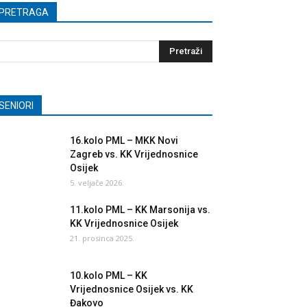
PRETRAGA
SENIORI
16.kolo PML – MKK Novi
Zagreb vs. KK Vrijednosnice
Osijek
5. veljače 2026.
11.kolo PML – KK Marsonija vs.
KK Vrijednosnice Osijek
21. prosinca 2025.
10.kolo PML – KK
Vrijednosnice Osijek vs. KK
Đakovo