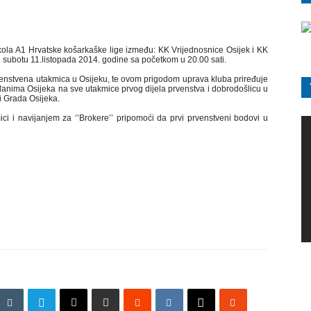
 kola A1 Hrvatske košarkaške lige između: KK Vrijednosnice Osijek i KK
 u subotu 11.listopada 2014. godine sa početkom u 20.00 sati.
enstvena utakmica u Osijeku, te ovom prigodom uprava kluba priređuje
đanima Osijeka na sve utakmice prvog dijela prvenstva i dobrodošlicu u
i Grada Osijeka.
i navijanjem za ‘’Brokere’’ pripomoći da prvi prvenstveni bodovi u