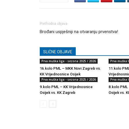
Prethodna objava
Brođani uspješniji na otvaranju prvenstva!
SLIČNE OBJAVE
Prva muška liga - sezona 2025 / 2026
Prva muška l
16.kolo PML – MKK Novi Zagreb vs.
11.kolo PML
KK Vrijednosnice Osijek
Vrijednosni
Prva muška liga - sezona 2025 / 2026
Prva muška l
9.kolo PML – KK Vrijednosnice
8.kolo PML 
Osijek vs. KK Zagreb
Osijek vs. K