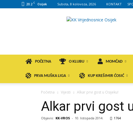
C
20.2
Subota, 8 kolovoza, 2026
KONTAKT
SP
Osijek
KK
VROS
POČETNA
O KLUBU
MOMČAD
PRVA MUŠKA LIGA
KUP KREŠIMIR ĆOSIĆ
Početna
Vijesti
Alkar prvi gost u Osijeku!
Alkar prvi gost 
Objavio:
KK-VROS
-
10. listopada 2014.
1764