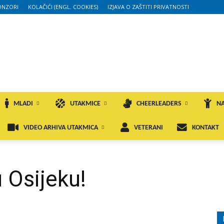
ONZORI
KOLAČIĆI (ENGL. COOKIES)
IZJAVA O ZAŠTITI PRIVATNOSTI
MLADI
UTAKMICE
CHEERLEADERS
NA
VIDEO ARHIVA UTAKMICA
VETERANI
KONTAKT
u Osijeku!