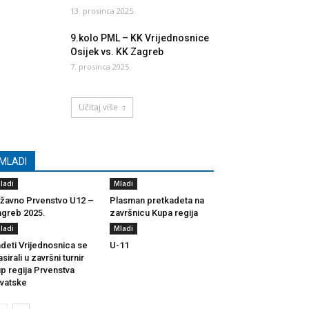
13. prosinca 2025.
9.kolo PML – KK Vrijednosnice
Osijek vs. KK Zagreb
7. prosinca 2025.
Učitaj više
MLADI
ladi
Mladi
žavno Prvenstvo U12 –
Plasman pretkadeta na
greb 2025.
završnicu Kupa regija
ladi
Mladi
deti Vrijednosnica se
U-11
asirali u završni turnir
p regija Prvenstva
vatske