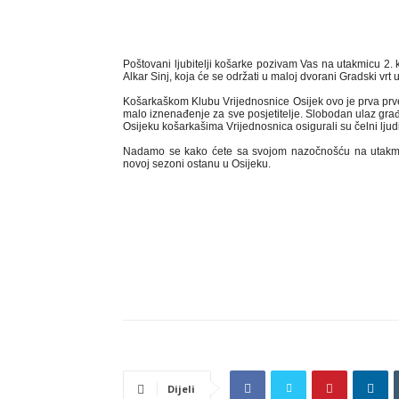
Poštovani ljubitelji košarke pozivam Vas na utakmicu 2.
Alkar Sinj, koja će se održati u maloj dvorani Gradski vrt
Košarkaškom Klubu Vrijednosnice Osijek ovo je prva prv
malo iznenađenje za sve posjetitelje. Slobodan ulaz gra
Osijeku košarkašima Vrijednosnica osigurali su čelni ljud
Nadamo se kako ćete sa svojom nazočnošću na utakmici 
novoj sezoni ostanu u Osijeku.
Dijeli