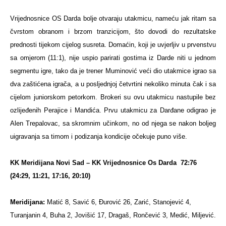
Vrijednosnice OS Darda bolje otvaraju utakmicu, nameću jak ritam sa
čvrstom obranom i brzom tranzicijom, što dovodi do rezultatske
prednosti tijekom cijelog susreta.
Domaćin, koji je uvjerljiv u prvenstvu
sa omjerom (11:1), nije uspio parirati gostima iz Darde niti u jednom
segmentu igre, tako da je trener Muminović veći dio utakmice igrao sa
dva zaštićena igrača, a u posljednjoj četvrtini nekoliko minuta čak i sa
cijelom juniorskom petorkom.
Brokeri su ovu utakmicu nastupile bez
ozlijeđenih Perajice i Mandića. Prvu utakmicu za Darđane odigrao je
Alen Trepalovac, sa skromnim učinkom, no od njega se nakon boljeg
uigravanja sa timom i podizanja kondicije očekuje puno više.
KK Meridijana Novi Sad – KK Vrijednosnice Os Darda
72:76
(24:29, 11:21, 17:16, 20:10)
Meridijana:
Matić 8, Savić 6, Đurović 26, Zarić, Stanojević 4,
Turanjanin 4, Buha 2, Jovišić 17, Dragaš, Rončević 3, Medić, Miljević.