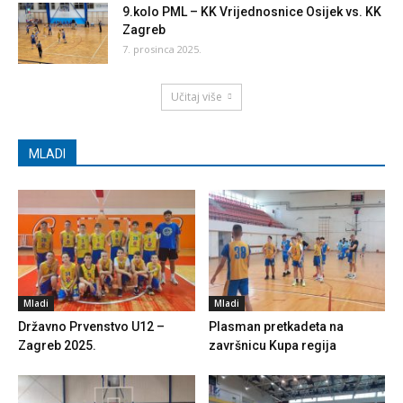
9.kolo PML – KK Vrijednosnice Osijek vs. KK
Zagreb
7. prosinca 2025.
Učitaj više
MLADI
Mladi
Mladi
Državno Prvenstvo U12 –
Plasman pretkadeta na
Zagreb 2025.
završnicu Kupa regija