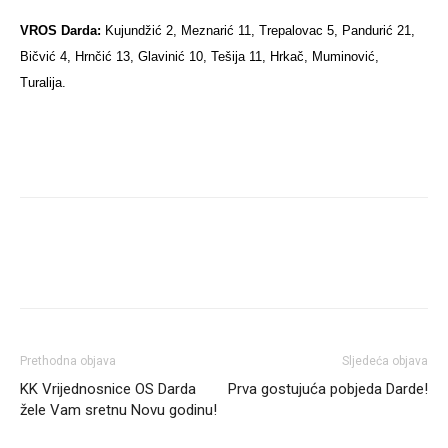
VROS Darda:
Kujundžić 2, Meznarić 11, Trepalovac 5, Pandurić 21,
Bičvić 4, Hrnčić 13, Glavinić 10, Tešija 11, Hrkač, Muminović,
Turalija.
Prethodna objava
Sljedeća objava
KK Vrijednosnice OS Darda
Prva gostujuća pobjeda Darde!
žele Vam sretnu Novu godinu!