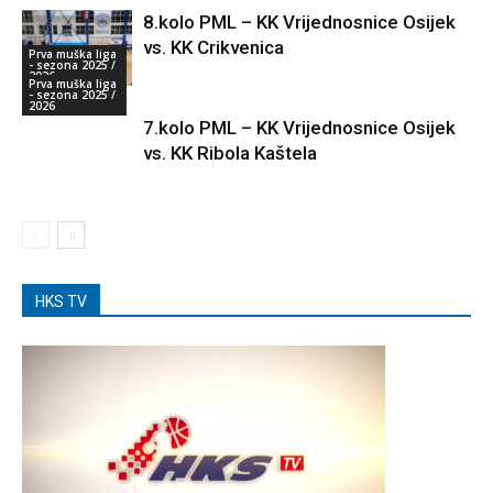
8.kolo PML – KK Vrijednosnice Osijek
vs. KK Crikvenica
Prva muška liga
- sezona 2025 /
2026
Prva muška liga
- sezona 2025 /
2026
7.kolo PML – KK Vrijednosnice Osijek
vs. KK Ribola Kaštela
HKS TV