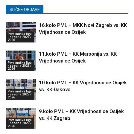
SLIČNE OBJAVE
16.kolo PML – MKK Novi Zagreb vs. KK
Vrijednosnice Osijek
Prva muška liga
- sezona 2025 /
2026
11.kolo PML – KK Marsonija vs. KK
Vrijednosnice Osijek
Prva muška liga
- sezona 2025 /
2026
10.kolo PML – KK Vrijednosnice Osijek
vs. KK Đakovo
Prva muška liga
- sezona 2025 /
2026
9.kolo PML – KK Vrijednosnice Osijek
vs. KK Zagreb
Prva muška liga
- sezona 2025 /
2026