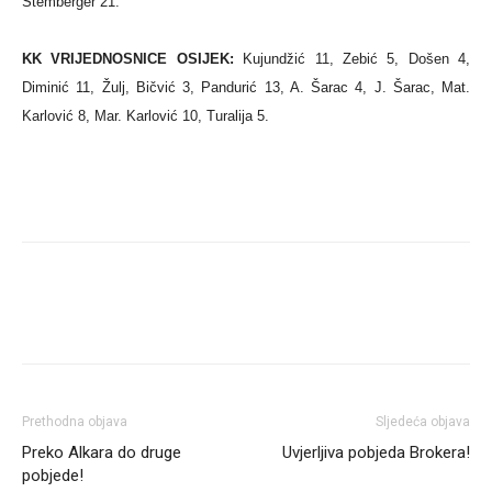
Štemberger 21.
KK VRIJEDNOSNICE OSIJEK:
Kujundžić 11, Zebić 5, Došen 4,
Diminić 11, Žulj, Bičvić 3, Pandurić 13, A. Šarac 4, J. Šarac, Mat.
Karlović 8, Mar. Karlović 10, Turalija 5.
Prethodna objava
Sljedeća objava
Preko Alkara do druge
Uvjerljiva pobjeda Brokera!
pobjede!