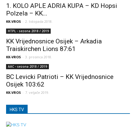
1. KOLO APLE ADRIA KUPA – KD Hopsi
Polzela – KK...
KK-VROS
-
2. listopada 2018.
HTPL - sezona 2018 / 2019
KK Vrijednosnice Osijek – Arkadia
Traiskirchen Lions 87:61
KK-VROS
-
3. prosinca 2018.
AAC - sezona 2018 / 2019
BC Levicki Patrioti – KK Vrijednosnice
Osijek 103:62
KK-VROS
-
7. veljače 2019.
HKS TV