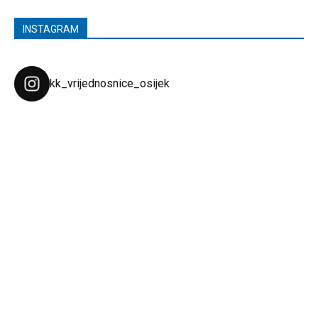
INSTAGRAM
kk_vrijednosnice_osijek