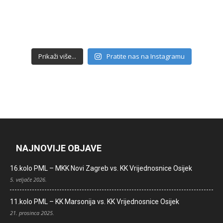
Prikaži više...
Pratite nas na Instagramu
NAJNOVIJE OBJAVE
16.kolo PML – MKK Novi Zagreb vs. KK Vrijednosnice Osijek
5. veljače 2026.
11.kolo PML – KK Marsonija vs. KK Vrijednosnice Osijek
21. prosinca 2025.