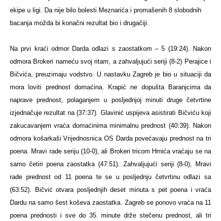
ekipe u ligi. Da nije bilo bolesti Meznarića i promašenih 8 slobodnih
bacanja možda bi konačni rezultat bio i drugačiji.
Na prvi kraći odmor Darda odlazi s zaostatkom – 5 (19:24). Nakon
odmora Brokeri nameću svoj ritam, a zahvaljujući seriji (8-2) Perajice i
Bičvića, preuzimaju vodstvo. U nastavku Zagreb je bio u situaciji da
mora loviti prednost domaćina. Krapić ne dopušta Baranjcima da
naprave prednost, polaganjem u posljednjoj minuti druge četvrtine
izjednačuje rezultat na (37:37). Glavinić uspijeva asistirati Bičviću koji
zakucavanjem vraća domaćinima minimalnu prednost (40:39). Nakon
odmora košarkaši Vrijednosnica OS Darda povećavaju prednost na tri
poena. Mravi rade seriju (10-0), ali Brokeri tricom Hrnića vraćaju se na
samo četiri poena zaostatka (47:51). Zahvaljujući seriji (8-0), Mravi
rade prednost od 11 poena te se u posljednju četvrtinu odlazi sa
(63:52). Bičvić otvara posljednjih deset minuta s pet poena i vraća
Dardu na samo šest koševa zaostatka. Zagreb se ponovo vraća na 11
poena prednosti i sve do 35. minute drže stečenu prednost, ali tri