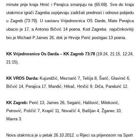
minute prije kraja Hrnić i Perajica smanjuju na (65:69). Sve do kraja
utakmice igrači Zagreba uspijevaju zadržati prednost i odnose pobjedu
u Zagreb (73:79).
U sastavu Vrijednosnica OS Darde, Mate Perajica
ubacio je 17, a Antonio Bičvić 14 poena.
Kod Zagreba
najučinkovitiji
bio je Michael P.James 26, dok je Hrvoje Perić postigao 13 poena.
KK Vrijednosnice Os Darda – KK Zagreb 73:78
(19:24, 21:15, 12:24,
21:15).
KK VROS Darda:
Kujundžić, Meznarić 7, Tešija 8, Šarić, Glavinić 6,
Bičvić 14, Perajica 17, Mandić, Hrkač, Hrnčić 9, Drča, Pandurić 12.
KK Zagreb:
Perić 13, James 26, Segarić, Halilović, Mileković,
Petrović, Poščić 7, Krapić 11, Novačić 4, Bašljan 4, Žganec 10,
Mavra 3.
Nova utakmica je u petak 26.10.2012. u Rijeci sa prijenosom na Sport