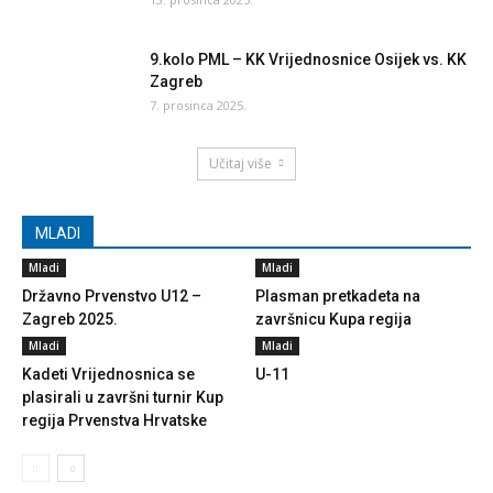
9.kolo PML – KK Vrijednosnice Osijek vs. KK
Zagreb
7. prosinca 2025.
Učitaj više
MLADI
Mladi
Mladi
Državno Prvenstvo U12 –
Plasman pretkadeta na
Zagreb 2025.
završnicu Kupa regija
Mladi
Mladi
Kadeti Vrijednosnica se
U-11
plasirali u završni turnir Kup
regija Prvenstva Hrvatske