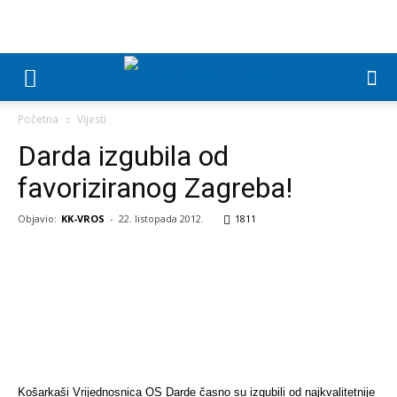
Početna
Vijesti
Darda izgubila od
favoriziranog Zagreba!
Objavio:
KK-VROS
-
22. listopada 2012.
1811
Košarkaši Vrijednosnica OS Darde časno su izgubili od najkvalitetnije