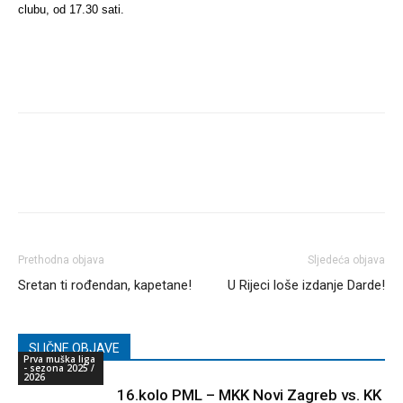
clubu, od 17.30 sati.
Prethodna objava
Sljedeća objava
Sretan ti rođendan, kapetane!
U Rijeci loše izdanje Darde!
SLIČNE OBJAVE
Prva muška liga
- sezona 2025 /
2026
16.kolo PML – MKK Novi Zagreb vs. KK