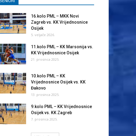
SENIORI
16.kolo PML – MKK Novi
Zagreb vs. KK Vrijednosnice
Osijek
5. veljače 2026.
11.kolo PML – KK Marsonija vs.
KK Vrijednosnice Osijek
21. prosinca 2025.
10.kolo PML – KK
Vrijednosnice Osijek vs. KK
Đakovo
13. prosinca 2025.
9.kolo PML – KK Vrijednosnice
Osijek vs. KK Zagreb
7. prosinca 2025.