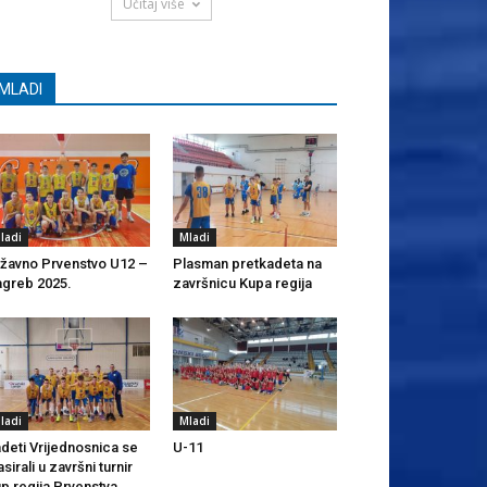
Učitaj više
MLADI
ladi
Mladi
žavno Prvenstvo U12 –
Plasman pretkadeta na
greb 2025.
završnicu Kupa regija
ladi
Mladi
deti Vrijednosnica se
U-11
asirali u završni turnir
p regija Prvenstva