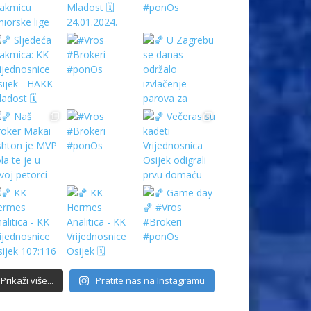
Prikaži više...
Pratite nas na Instagramu