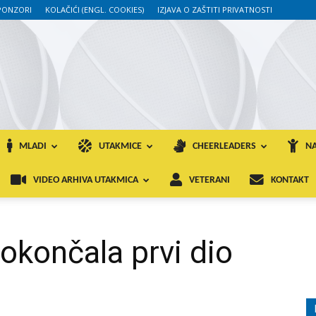
PONZORI
KOLAČIĆI (ENGL. COOKIES)
IZJAVA O ZAŠTITI PRIVATNOSTI
MLADI
UTAKMICE
CHEERLEADERS
NA
VIDEO ARHIVA UTAKMICA
VETERANI
KONTAKT
o
končala prvi dio