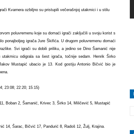
rači Kvarnera ozbiljno su pristupili večerašnjoj utakmici i u stilu
prvom poluvremenu koje su domaći igrači zaključili u svoju korist s
bilo ponajboljeg igrača Jure Škifića. U drugom poluvremenu domaći
azlike. Svi igrači su dobili priliku, a jedino se Dino Šamanić nije
u utakmicu odigrala sa šest igrača, točnije sedam. Henrik Širko
kov Mustapić ubacio je 13. Kod gostiju Antonio Bičvić bio je
poena.
4; 23:08; 22:20; 15:15)
11, Boban 2, Šamanić, Krivec 3, Širko 14, Miličević 5, Mustapić
ć 14, Šarac, Bičvić 17, Pandurić 8, Radoš 12, Žulj, Krajina.