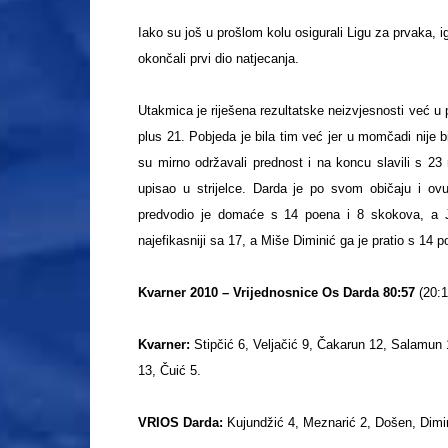
Iako su još u prošlom kolu osigurali Ligu za prvaka, ig
okončali prvi dio natjecanja.
Utakmica je riješena rezultatske neizvjesnosti već u 
plus 21. Pobjeda je bila tim već jer u momčadi nije 
su mirno održavali prednost i na koncu slavili s 23 r
upisao u strijelce. Darda je po svom običaju i ov
predvodio je domaće s 14 poena i 8 skokova, a Ja
najefikasniji sa 17, a Miše Diminić ga je pratio s 14 
Kvarner 2010 – Vrijednosnice Os Darda 80:57
(20:1
Kvarner:
Stipčić 6, Veljačić 9, Čakarun 12, Salamun 
13, Čuić 5.
VRIOS Darda:
Kujundžić 4, Meznarić 2, Došen, Dimini