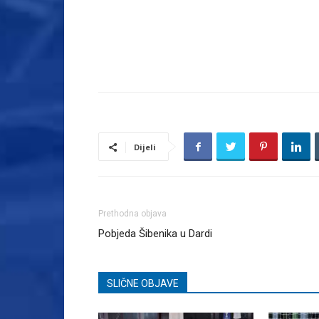
Dijeli
Prethodna objava
Pobjeda Šibenika u Dardi
SLIČNE OBJAVE