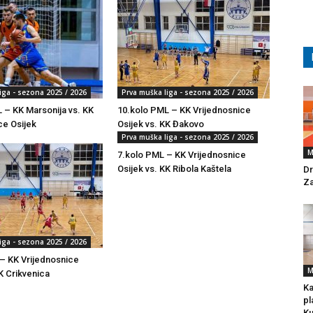
iga - sezona 2025 / 2026
Prva muška liga - sezona 2025 / 2026
 – KK Marsonija vs. KK
10.kolo PML – KK Vrijednosnice
ce Osijek
Osijek vs. KK Đakovo
Prva muška liga - sezona 2025 / 2026
M
7.kolo PML – KK Vrijednosnice
Osijek vs. KK Ribola Kaštela
Dr
Za
iga - sezona 2025 / 2026
– KK Vrijednosnice
M
K Crikvenica
Ka
pl
Ku