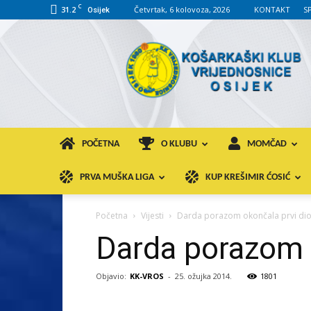
C
31.2
Četvrtak, 6 kolovoza, 2026
KONTAKT
S
Osijek
KK
VROS
POČETNA
O KLUBU
MOMČAD
PRVA MUŠKA LIGA
KUP KREŠIMIR ĆOSIĆ
Početna
Vijesti
Darda porazom okončala prvi di
Darda porazom o
Objavio:
KK-VROS
-
25. ožujka 2014.
1801