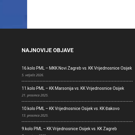
NAJNOVIJE OBJAVE
16.kolo PML – MKK Novi Zagreb vs. KK Vrijednosnice Osijek
5. veljače 2026.
11.kolo PML – KK Marsonija vs. KK Vrijednosnice Osijek
21. prosinca 2025.
10.kolo PML – KK Vrijednosnice Osijek vs. KK Đakovo
13. prosinca 2025.
9.kolo PML – KK Vrijednosnice Osijek vs. KK Zagreb