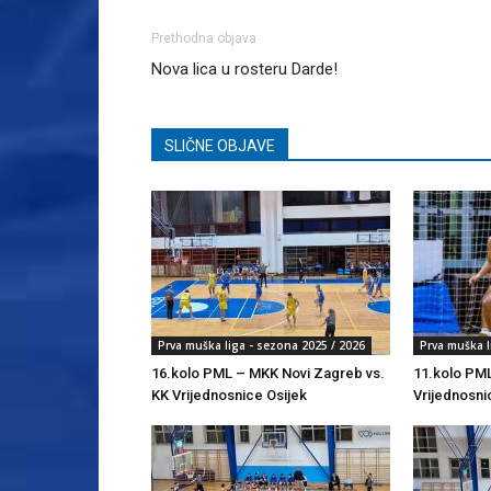
Prethodna objava
Nova lica u rosteru Darde!
SLIČNE OBJAVE
Prva muška liga - sezona 2025 / 2026
Prva muška l
16.kolo PML – MKK Novi Zagreb vs.
11.kolo PML
KK Vrijednosnice Osijek
Vrijednosni