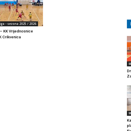
iga - sezona 2025 / 2026
– KK Vrijednosnice
K Crikvenica
M
Dr
Za
M
Ka
pl
Ku