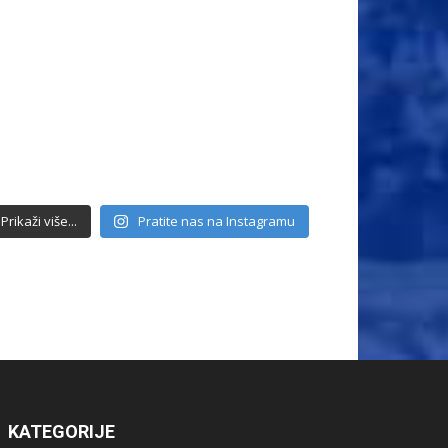
Prikaži više...
Pratite nas na Instagramu
KATEGORIJE