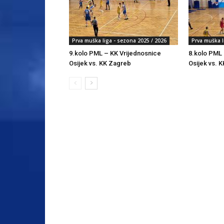
Prva muška liga - sezona 2025 / 2026
Prva muška l
9.kolo PML – KK Vrijednosnice
8.kolo PML 
Osijek vs. KK Zagreb
Osijek vs. K