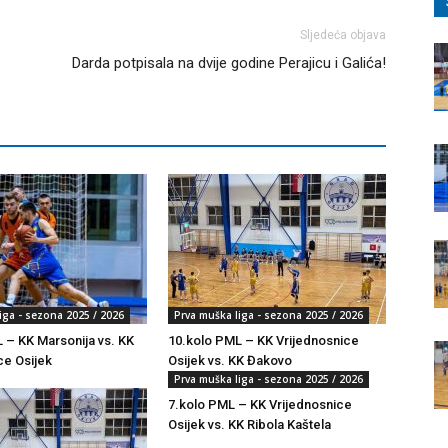
Sljedeća objava
Darda potpisala na dvije godine Perajicu i Galića!
iga - sezona 2025 / 2026
Prva muška liga - sezona 2025 / 2026
 – KK Marsonija vs. KK
10.kolo PML – KK Vrijednosnice
ce Osijek
Osijek vs. KK Đakovo
Prva muška liga - sezona 2025 / 2026
7.kolo PML – KK Vrijednosnice
Osijek vs. KK Ribola Kaštela