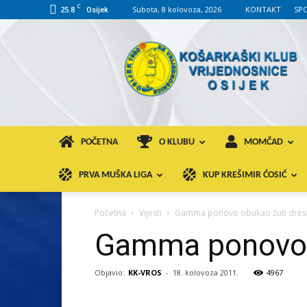
C
25.8
Subota, 8 kolovoza, 2026
KONTAKT
SP
Osijek
KK
VROS
POČETNA
O KLUBU
MOMČAD
PRVA MUŠKA LIGA
KUP KREŠIMIR ĆOSIĆ
Početna
Vijesti
Gamma ponovo obukao žuti dres
Gamma ponovo o
Objavio:
KK-VROS
-
18. kolovoza 2011.
4967