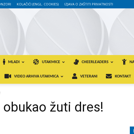
ONZORI
KOLAČIĆI (ENGL. COOKIES)
IZJAVA O ZAŠTITI PRIVATNOSTI
MLADI
UTAKMICE
CHEERLEADERS
NA
VIDEO ARHIVA UTAKMICA
VETERANI
KONTAKT
!
bukao žuti dres!