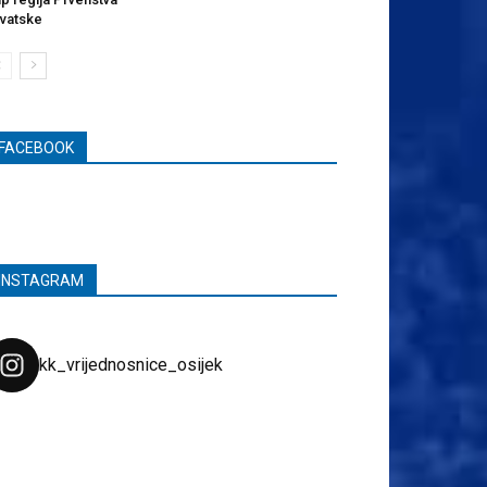
vatske
FACEBOOK
INSTAGRAM
kk_vrijednosnice_osijek