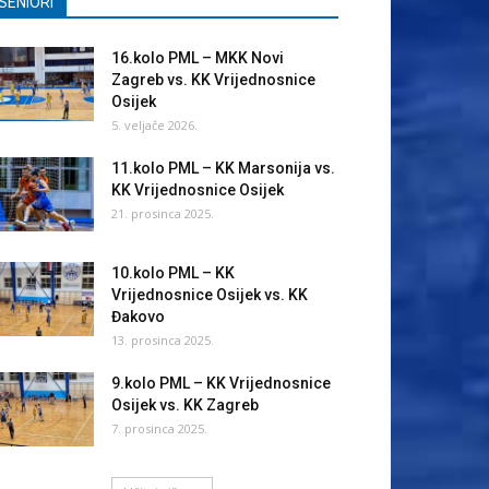
SENIORI
16.kolo PML – MKK Novi
Zagreb vs. KK Vrijednosnice
Osijek
5. veljače 2026.
11.kolo PML – KK Marsonija vs.
KK Vrijednosnice Osijek
21. prosinca 2025.
10.kolo PML – KK
Vrijednosnice Osijek vs. KK
Đakovo
13. prosinca 2025.
9.kolo PML – KK Vrijednosnice
Osijek vs. KK Zagreb
7. prosinca 2025.