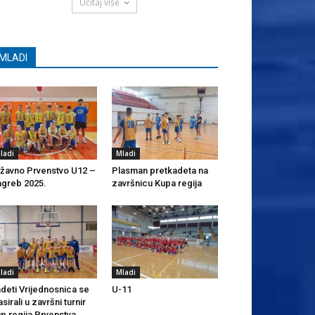
Učitaj više
MLADI
ladi
Mladi
žavno Prvenstvo U12 –
Plasman pretkadeta na
greb 2025.
završnicu Kupa regija
ladi
Mladi
deti Vrijednosnica se
U-11
asirali u završni turnir
p regija Prvenstva