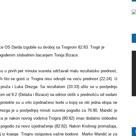
ice OS Darda izgubile su dvoboj sa Trogirom 82:83. Trogir je
 pogođenim slobodnim bacanjem
Tonija Bizace
.
u u prvih pet minuta susreta održavali malu rezultatsku prednost,
ih što se gosti iz Trogira nisu odvojili na veću prednost (22:24). U
 pruža i
Luka Drezga
. Sa rezultatom (33:33) ušlo se u posljednju
om od 9:2 (
Delaša
i
Bizace
) na odmor otišli s prednošću od sedam
a protekle su u vrlo izjednačeno borbi u kojoj se niti jedna ekipa ne
rezga
je u posljednjoj minuti susreta pogodio za 76:80,
Mandić je
ca
je nakon novog vodstva Trogira (80:82) imao dodatno slobodno
pogodio za novo izjednačenje (82:82). Nakon Krolinog promašaja,
j iz kojega
Trogiru osigurava važne bodove.
Marko Mandić
je za