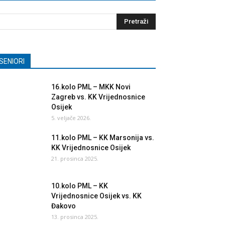
SENIORI
16.kolo PML – MKK Novi
Zagreb vs. KK Vrijednosnice
Osijek
5. veljače 2026.
11.kolo PML – KK Marsonija vs.
KK Vrijednosnice Osijek
21. prosinca 2025.
10.kolo PML – KK
Vrijednosnice Osijek vs. KK
Đakovo
13. prosinca 2025.