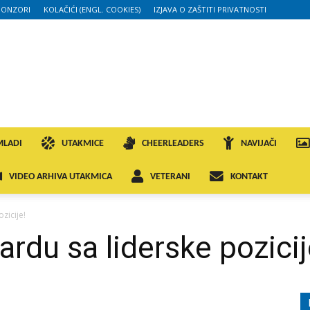
PONZORI
KOLAČIĆI (ENGL. COOKIES)
IZJAVA O ZAŠTITI PRIVATNOSTI
MLADI
UTAKMICE
CHEERLEADERS
NAVIJAČI
VIDEO ARHIVA UTAKMICA
VETERANI
KONTAKT
zicije!
rdu sa liderske pozicij