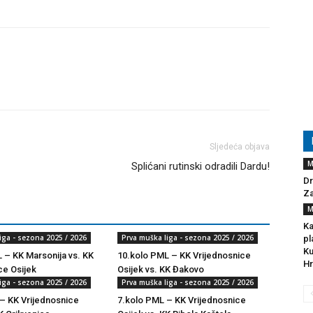
Sljedeća objava
M
Splićani rutinski odradili Dardu!
Dr
Za
M
Ka
iga - sezona 2025 / 2026
Prva muška liga - sezona 2025 / 2026
pl
Ku
 – KK Marsonija vs. KK
10.kolo PML – KK Vrijednosnice
Hr
ce Osijek
Osijek vs. KK Đakovo
iga - sezona 2025 / 2026
Prva muška liga - sezona 2025 / 2026
– KK Vrijednosnice
7.kolo PML – KK Vrijednosnice