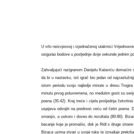
U vrlo neizvjesnoj i izjednačenoj utakmici Vrijednosn
osigurao bodove u posljednje dvije sekunde jednim
Zahvaljujući razigranom
Danijelu Kataviću
domaćini s
da bi u nastavku, isti igrač bio jedan od najzaslužnij
istom periodu svoju najbolje minute u dresu Trogira
minutu prvog poluvremena, no međutim gosti su serij
poena (35:42).
Kraj treće i cijela posljednja četvrtin
uspijeva odvojiti na prednost veću od četiri poena.
D
smanjio, a uskoro i doveo do rezultata (80:80).
Biza
bacanje koje je promašio, dok je
Ridl
s druge strane 
Bizaca uzima stvari u svoje ruke te iznuđuje prekrša