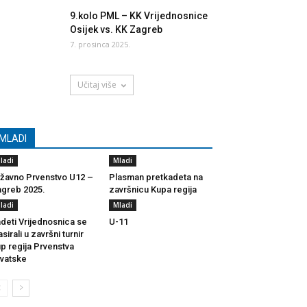
9.kolo PML – KK Vrijednosnice
Osijek vs. KK Zagreb
7. prosinca 2025.
Učitaj više
MLADI
ladi
Mladi
žavno Prvenstvo U12 –
Plasman pretkadeta na
greb 2025.
završnicu Kupa regija
ladi
Mladi
deti Vrijednosnica se
U-11
asirali u završni turnir
p regija Prvenstva
vatske