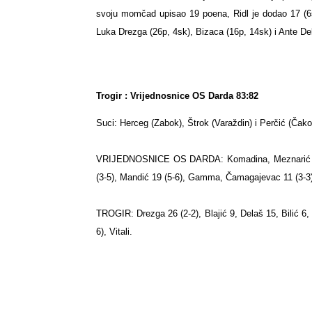
svoju momčad upisao 19 poena, Ridl je dodao 17 (6
Luka Drezga
(26p, 4sk), Bizaca (16p, 14sk) i
Ante De
Trogir : Vrijednosnice OS Darda 83:82
Suci: Herceg (Zabok), Štrok (Varaždin) i Perčić (Čako
VRIJEDNOSNICE OS DARDA: Komadina, Meznarić 4 (0-
(3-5), Mandić 19 (5-6), Gamma, Čamagajevac 11 (3-3)
TROGIR: Drezga 26 (2-2), Blajić 9, Delaš 15, Bilić 6, 
6), Vitali.