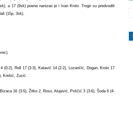
sk), a 17 (9sk) poena nanizao je i
Ivan Krolo
. Trogir su predvodili
laš
(15p, 3sk).
vec).
2), Ridl 17 (3-3), Katavić 14 (2-2), Lozančić, Dogan, Krolo 17
, Krešić, Zucić.
Bizaca 16 (3-5), Žitko 2, Roso, Alujević, Poščić 3 (3-6), Šoda 6 (4-