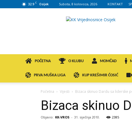
C
32.9
Subota, 8 kolovoza, 2026
KONTAKT
S
Osijek
KK
VROS
POČETNA
O KLUBU
MOMČAD
PRVA MUŠKA LIGA
KUP KREŠIMIR ĆOSIĆ
Početna
Vijesti
Bizaca skinuo Dardu sa liderske po
Bizaca skinuo Da
Objavio:
KK-VROS
-
31. siječnja 2010.
2385