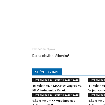
Dijeli
Prethodna objava
Darda slavila u Šibeniku!
SLIČNE OBJAVE
Prva muška liga - sezona 2025 / 2026
Prva muška l
16.kolo PML – MKK Novi Zagreb vs.
11.kolo PML
KK Vrijednosnice Osijek
Vrijednosni
Prva muška liga - sezona 2025 / 2026
Prva muška l
9.kolo PML – KK Vrijednosnice
8.kolo PML 