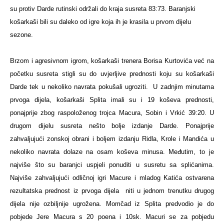
su protiv Darde rutinski održali do kraja susreta
83:73.
Baranjski
košarkaši bili su daleko od igre koja ih je krasila u prvom dijelu
sezone.
Brzom i agresivnom igrom, košarkaši trenera Borisa Kurtovića već na
početku susreta stigli su do uvjerljive prednosti koju su košarkaši
Darde tek u nekoliko navrata pokušali ugroziti.
U zadnjim minutama
prvoga dijela, košarkaši Splita imali su i 19 koševa prednosti,
ponajprije zbog raspoloženog trojca Macura, Sobin i Vrkić 39:20.
U
drugom dijelu susreta nešto bolje izdanje Darde. Ponajprije
zahvaljujući zonskoj obrani i boljem izdanju Ridla, Krole i Mandića u
nekoliko navrata dolaze na osam koševa minusa. Međutim, to je
najviše što su baranjci uspjeli ponuditi u susretu sa splićanima.
Najviše zahvaljujući odličnoj igri Macure i mladog Katića ostvarena
rezultatska prednost iz prvoga dijela
niti u jednom trenutku drugog
dijela nije ozbiljnije ugrožena.
Momčad iz Splita predvodio je do
pobjede Jere Macura s 20 poena i 10sk. Macuri se za pobjedu