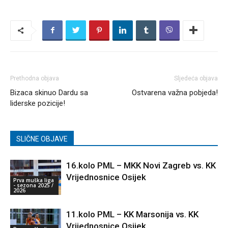
Prethodna objava
Sljedeća objava
Bizaca skinuo Dardu sa
Ostvarena važna pobjeda!
liderske pozicije!
SLIČNE OBJAVE
16.kolo PML – MKK Novi Zagreb vs. KK
Vrijednosnice Osijek
Prva muška liga
- sezona 2025 /
2026
11.kolo PML – KK Marsonija vs. KK
Vrijednosnice Osijek