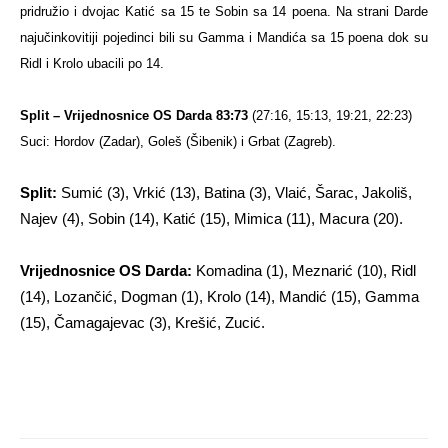
pridružio i dvojac Katić sa 15 te Sobin sa 14 poena. Na strani Darde
najučinkovitiji pojedinci bili su Gamma i Mandića sa 15 poena dok su
Ridl i Krolo ubacili po 14.
Split – Vrijednosnice OS Darda 83:73
(27:16, 15:13, 19:21, 22:23)
Suci: Hordov (Zadar), Goleš (Šibenik) i Grbat (Zagreb).
Split:
Sumić (3), Vrkić (13), Batina (3), Vlaić, Šarac, Jakoliš,
Najev (4), Sobin (14), Katić (15), Mimica (11), Macura (20).
Vrijednosnice OS Darda:
Komadina (1), Meznarić (10), Ridl
(14), Lozančić, Dogman (1), Krolo (14), Mandić (15), Gamma
(15), Čamagajevac (3), Krešić, Zucić.