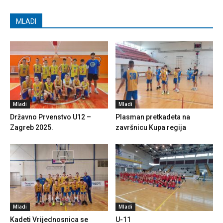
MLADI
Mladi
Mladi
Državno Prvenstvo U12 –
Plasman pretkadeta na
Zagreb 2025.
završnicu Kupa regija
Mladi
Mladi
Kadeti Vrijednosnica se
U-11