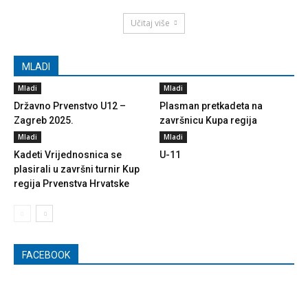
Učitaj više
MLADI
Mladi
Mladi
Državno Prvenstvo U12 –
Plasman pretkadeta na
Zagreb 2025.
završnicu Kupa regija
Mladi
Mladi
Kadeti Vrijednosnica se
U-11
plasirali u završni turnir Kup
regija Prvenstva Hrvatske
FACEBOOK