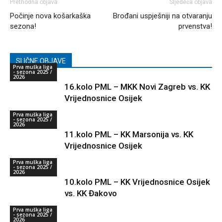
Prethodna objava
Sljedeća objava
Počinje nova košarkaška
Brođani uspješniji na otvaranju
sezona!
prvenstva!
SLIČNE OBJAVE
Prva muška liga
- sezona 2025 /
2026
16.kolo PML – MKK Novi Zagreb vs. KK
Vrijednosnice Osijek
Prva muška liga
- sezona 2025 /
2026
11.kolo PML – KK Marsonija vs. KK
Vrijednosnice Osijek
Prva muška liga
- sezona 2025 /
2026
10.kolo PML – KK Vrijednosnice Osijek
vs. KK Đakovo
Prva muška liga
- sezona 2025 /
2026