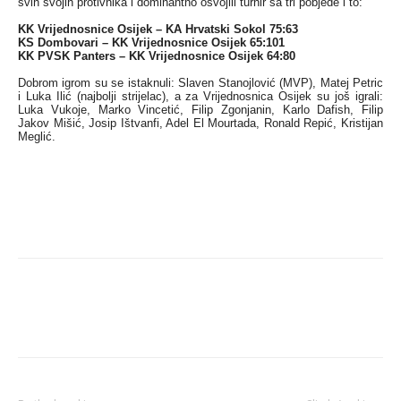
svih svojih protivnika i dominantno osvojili turnir sa tri pobjede i to:
KK Vrijednosnice Osijek – KA Hrvatski Sokol 75:63
KS Dombovari – KK Vrijednosnice Osijek 65:101
KK PVSK Panters – KK Vrijednosnice Osijek 64:80
Dobrom igrom su se istaknuli: Slaven Stanojlović (MVP), Matej Petric
i Luka Ilić (najbolji strijelac), a za Vrijednosnica Osijek su još igrali:
Luka Vukoje, Marko Vincetić, Filip Zgonjanin, Karlo Dafish, Filip
Jakov Mišić, Josip Ištvanfi, Adel El Mourtada, Ronald Repić, Kristijan
Meglić.