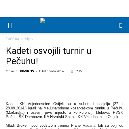
Početna
Vijesti
Kadeti osvojili turnir u
Pečuhu!
Objavio:
KK-VROS
-
1. listopada 2014.
3236
Kadeti KK Vrijednosnice Osijek su u subotu i nedjelju (27. i
28.09.2014.) igrali na Međunarodnom košarkaškom turniru u Pečuhu
(Mađarska) i osvojili prvo mjesto u konkurenciji klubova: PVSK
Pečuh, ŠK Dombovar, KA Hrvatski Sokol i KK Vrijednosnice Osijek.
Mladi Brokeri, pod vodstvom trenera Frane Radana, bili su bolji od