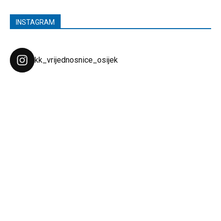
INSTAGRAM
kk_vrijednosnice_osijek