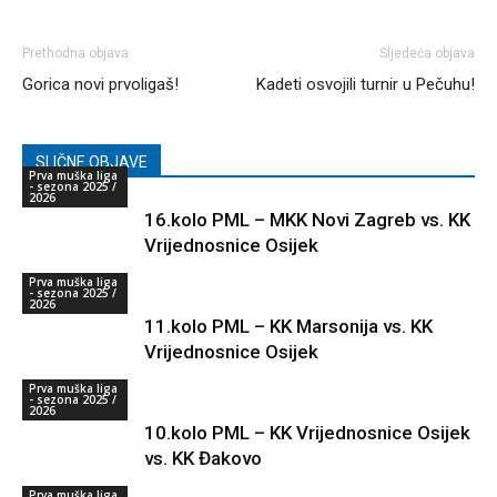
Prethodna objava
Sljedeća objava
Gorica novi prvoligaš!
Kadeti osvojili turnir u Pečuhu!
SLIČNE OBJAVE
Prva muška liga
- sezona 2025 /
2026
16.kolo PML – MKK Novi Zagreb vs. KK
Vrijednosnice Osijek
Prva muška liga
- sezona 2025 /
2026
11.kolo PML – KK Marsonija vs. KK
Vrijednosnice Osijek
Prva muška liga
- sezona 2025 /
2026
10.kolo PML – KK Vrijednosnice Osijek
vs. KK Đakovo
Prva muška liga