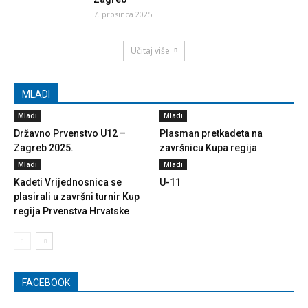
7. prosinca 2025.
Učitaj više
MLADI
Mladi
Mladi
Državno Prvenstvo U12 –
Plasman pretkadeta na
Zagreb 2025.
završnicu Kupa regija
Mladi
Mladi
Kadeti Vrijednosnica se
U-11
plasirali u završni turnir Kup
regija Prvenstva Hrvatske
FACEBOOK