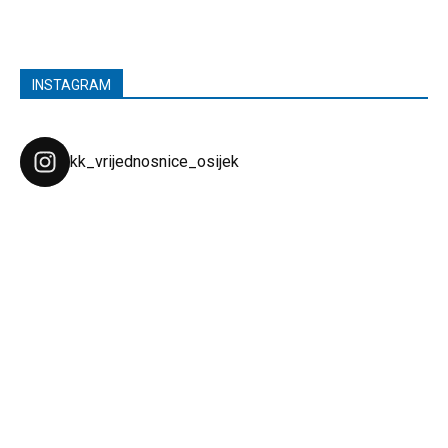
INSTAGRAM
kk_vrijednosnice_osijek