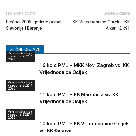
Prethodna objava
Sljedeća objava
Dječaci 2006. godište prvaci
KK Vrijednosnice Osijek – KK
Slavonije i Baranje
Alkar 121:91
SLIČNE OBJAVE
Prva muška liga
- sezona 2025 /
2026
16.kolo PML – MKK Novi Zagreb vs. KK
Vrijednosnice Osijek
Prva muška liga
- sezona 2025 /
2026
11.kolo PML – KK Marsonija vs. KK
Vrijednosnice Osijek
Prva muška liga
- sezona 2025 /
2026
10.kolo PML – KK Vrijednosnice Osijek
vs. KK Đakovo