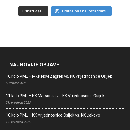
Prikaži više...
Pratite nas na Instagramu
NAJNOVIJE OBJAVE
16.kolo PML – MKK Novi Zagreb vs. KK Vrijednosnice Osijek
5. veljače 2026.
11.kolo PML – KK Marsonija vs. KK Vrijednosnice Osijek
21. prosinca 2025.
10.kolo PML – KK Vrijednosnice Osijek vs. KK Đakovo
13. prosinca 2025.