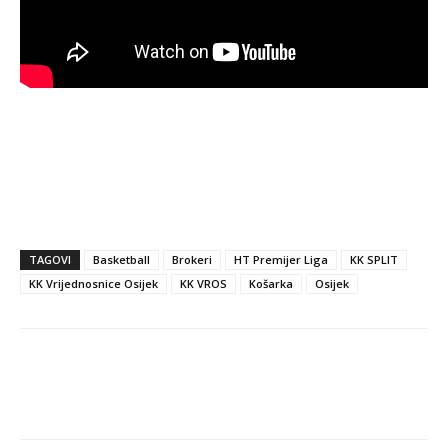
TAGOVI
Basketball
Brokeri
HT Premijer Liga
KK SPLIT
KK Vrijednosnice Osijek
KK VROS
Košarka
Osijek