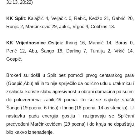
31:13, 20:22)
KK Split
: Kalajžić 4, Veljačić 0, Rebić, Kedžo 21, Gabrić 20,
Runjić 2, Marčinković 29, Jukić, Vrgoč 4, Cobbins 13.
KK Vrijednosnice Osijek
: Ihring 16, Mandić 14, Boras 0,
Perić 12, Abu, Šango 19, Darling 7, Turalija 2, Vrkić 14,
Gospić.
Brokeri su došli u Split bez pomoći prvog centarskog para
(Gospić,Abu) ali ih to nije spriječilo da odlično uđu u utakmicu i
znalački ikoriste slabu agresivnost u obrani domaćina pa su im
do poluvremena zabili 49 poena. Tu su se najbolje snašli
Šango (19 poena, 6 trica) i Ihring (16 poena, 14 asistencija). U
nastavku pada energija gostiju i razigravaju se Splićani
predvođeni Marčinkovićem (29 poena) i do kraja ne dopuštaju
bilo kakvo iznenađenje.