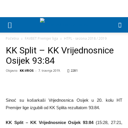
Početna
FAVBET Premijer liga
HTPL - sezona 2018 / 2019
KK Split – KK Vrijednosnice
Osijek 93:84
Objavio:
KK-VROS
-
7. travnja 2019.
2281
Sinoć su košarkaši Vrijednosnica Osijek u 20. kolu HT
Premijer lige izgubili od KK Splita rezultatom 93:84.
KK Split – KK Vrijednosnice Osijek 93:84
(15:28, 27:21,