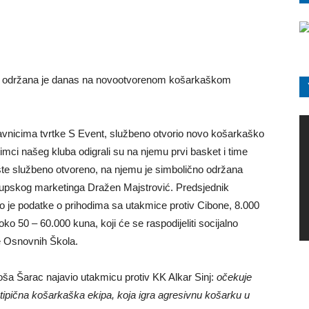
ek održana je danas na novootvorenom košarkaškom
stavnicima tvrtke S Event, službeno otvorio novo košarkaško
timci našeg kluba odigrali su na njemu prvi basket i time
lište službeno otvoreno, na njemu je simbolično održana
j klupskog marketinga Dražen Majstrović. Predsjednik
io je podatke o prihodima sa utakmice protiv Cibone, 8.000
ko 50 – 60.000 kuna, koji će se raspodijeliti socijalno
te Osnovnih Škola.
oša Šarac najavio utakmicu protiv KK Alkar Sinj:
očekuje
netipična košarkaška ekipa, koja igra agresivnu košarku u