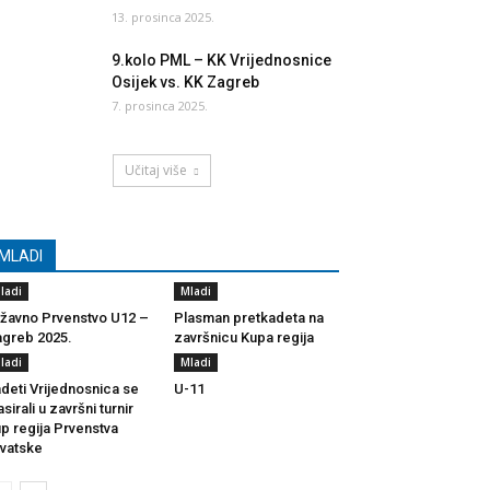
13. prosinca 2025.
9.kolo PML – KK Vrijednosnice
Osijek vs. KK Zagreb
7. prosinca 2025.
Učitaj više
MLADI
ladi
Mladi
žavno Prvenstvo U12 –
Plasman pretkadeta na
greb 2025.
završnicu Kupa regija
ladi
Mladi
deti Vrijednosnica se
U-11
asirali u završni turnir
p regija Prvenstva
vatske