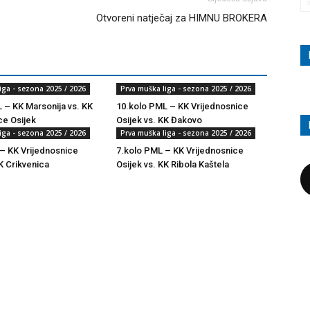
Otvoreni natječaj za HIMNU BROKERA
iga - sezona 2025 / 2026
Prva muška liga - sezona 2025 / 2026
 – KK Marsonija vs. KK
10.kolo PML – KK Vrijednosnice
ce Osijek
Osijek vs. KK Đakovo
iga - sezona 2025 / 2026
Prva muška liga - sezona 2025 / 2026
– KK Vrijednosnice
7.kolo PML – KK Vrijednosnice
K Crikvenica
Osijek vs. KK Ribola Kaštela