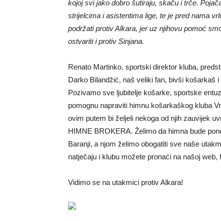
kojoj svi jako dobro šutiraju, skaču i trče. Po
strijelcima i asistentima lige, te je pred nama v
podržati protiv Alkara, jer uz njihovu pomoć s
ostvariti i protiv Sinjana.
Renato Martinko, sportski direktor kluba, preds
Darko Bilandžić, naš veliki fan, bivši košarkaš 
Pozivamo sve ljubitelje košarke, sportske entuz
pomognu napraviti himnu košarkaškog kluba Vri
ovim putem bi željeli nekoga od njih zauvijek uvr
HIMNE BROKERA. Želimo da himna bude ponos klub
Baranji, a njom želimo obogatiti sve naše utakmi
natječaju i klubu možete pronaći na našoj web, f
Vidimo se na utakmici protiv Alkara!