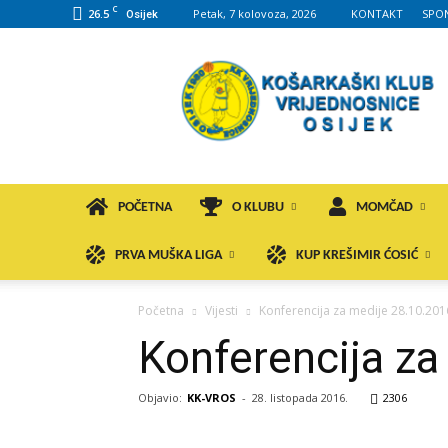
C
26.5
Petak, 7 kolovoza, 2026
KONTAKT
SPO
Osijek
KK
VROS
POČETNA
O KLUBU
MOMČAD
PRVA MUŠKA LIGA
KUP KREŠIMIR ĆOSIĆ
Početna
Vijesti
Konferencija za medije 28.10.201
Konferencija za
Objavio:
KK-VROS
-
28. listopada 2016.
2306