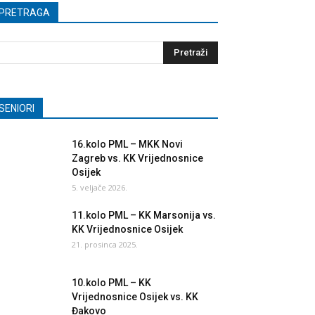
PRETRAGA
SENIORI
16.kolo PML – MKK Novi
Zagreb vs. KK Vrijednosnice
Osijek
5. veljače 2026.
11.kolo PML – KK Marsonija vs.
KK Vrijednosnice Osijek
21. prosinca 2025.
10.kolo PML – KK
Vrijednosnice Osijek vs. KK
Đakovo