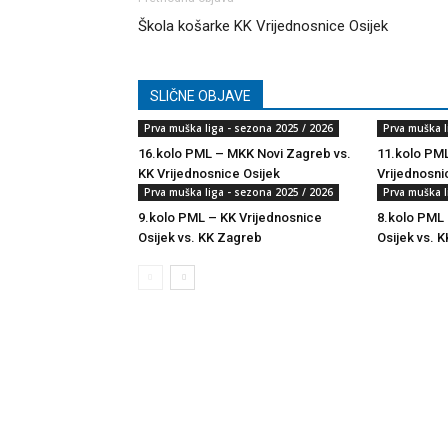
Škola košarke KK Vrijednosnice Osijek
SLIČNE OBJAVE
Prva muška liga - sezona 2025 / 2026
Prva muška l
16.kolo PML – MKK Novi Zagreb vs.
11.kolo PML
KK Vrijednosnice Osijek
Vrijednosni
Prva muška liga - sezona 2025 / 2026
Prva muška l
9.kolo PML – KK Vrijednosnice
8.kolo PML 
Osijek vs. KK Zagreb
Osijek vs. K