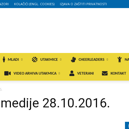
NZORI
KOLAČIĆI (ENGL. COOKIES)
IZJAVA O ZAŠTITI PRIVATNOSTI
MLADI
UTAKMICE
CHEERLEADERS
NA
VIDEO ARHIVA UTAKMICA
VETERANI
KONTAKT
6.
 medije 28.10.2016.