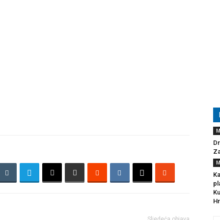
M
Dr
Za
M
Ka
pl
Ku
Hr
Sljedeća objava