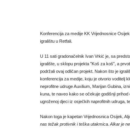
Konferencija za medije KK Vrijednosnice Osij
igralištu u Retfali.
U 11 sati gradonačelnik Ivan Vrkić je, sa pred
igralište, u sklopu projekta ”Koš za koš”, a prvo
podržali ovaj odličan projekt. Nakon što je igra
konferencija za medije, koju je otvorio voditel
neprofitne udruge Auxilium, Marijan Gubina, izn
kuna, te naveo kako se očekuje godišnji prihod o
ugroženoj djeci iz osječkih naprofitnih udruga, 
Nakon toga je kapetan Vrijednosnica Osijek, Alj
nas težak protivnik i teška utakmica. Alkar je 