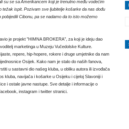
jačali su se sa Amerikancem koji je trenutno među vodećim
rlo težak ispit. Pozivam sve ljubitelje košarke da nas dođu
mo pobijedili Cibonu, pa se nadamo da to isto možemo
tavio je projekt ”HIMNA BROKERA”, za koji je ideju dao
i voditelj marketinga u Muzeju Vučedolske Kulture.
ijaste, repere, hip-hopere, rokere i druge umjetnike da nam
jednosnice Osijek. Kako nam je stalo do naših fanova,
stiti u sastavni dio našeg kluba, u obliku autora ili izvođača
a, navijača i košarke u Osijeku i cijeloj Slavoniji i
ce i ostale javne nastupe. Sve detalje i informacije o
acebook, instagram i twitter stranici.