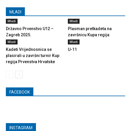
MLADI
Mladi
Mladi
Državno Prvenstvo U12 –
Plasman pretkadeta na
Zagreb 2025.
završnicu Kupa regija
Mladi
Mladi
Kadeti Vrijednosnica se
U-11
plasirali u završni turnir Kup
regija Prvenstva Hrvatske
FACEBOOK
INSTAGRAM