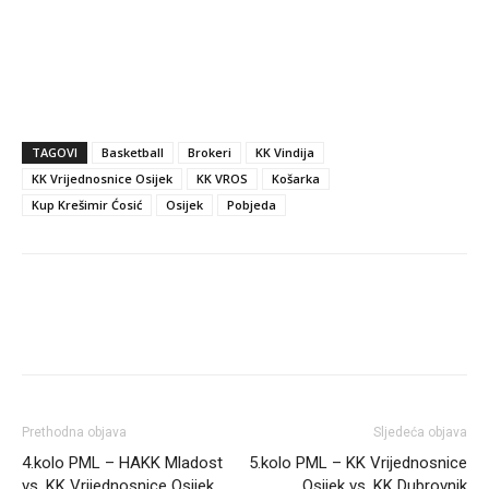
TAGOVI
Basketball
Brokeri
KK Vindija
KK Vrijednosnice Osijek
KK VROS
Košarka
Kup Krešimir Ćosić
Osijek
Pobjeda
Prethodna objava
Sljedeća objava
4.kolo PML – HAKK Mladost
5.kolo PML – KK Vrijednosnice
vs. KK Vrijednosnice Osijek
Osijek vs. KK Dubrovnik