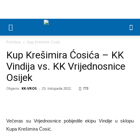
Početna
Kup Krešimir Ćosić
Kup Krešimira Ćosića – KK
Vindija vs. KK Vrijednosnice
Osijek
Objavio:
KK-VROS
-
25. listopada 2022.
773
Večeras su Vrijednosnice pobijedile ekipu Vindije u sklopu
Kupa Krešimira Ćosić.