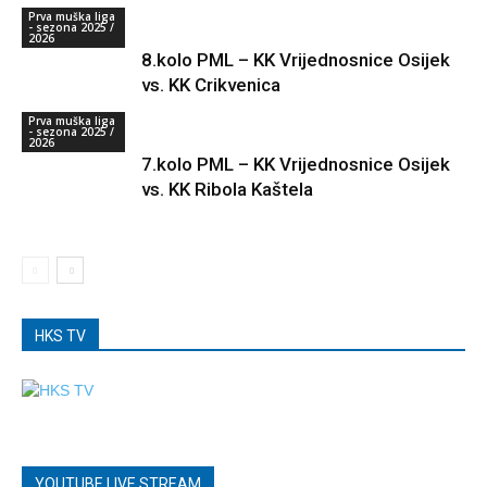
Prva muška liga
- sezona 2025 /
2026
8.kolo PML – KK Vrijednosnice Osijek
vs. KK Crikvenica
Prva muška liga
- sezona 2025 /
2026
7.kolo PML – KK Vrijednosnice Osijek
vs. KK Ribola Kaštela
HKS TV
YOUTUBE LIVE STREAM