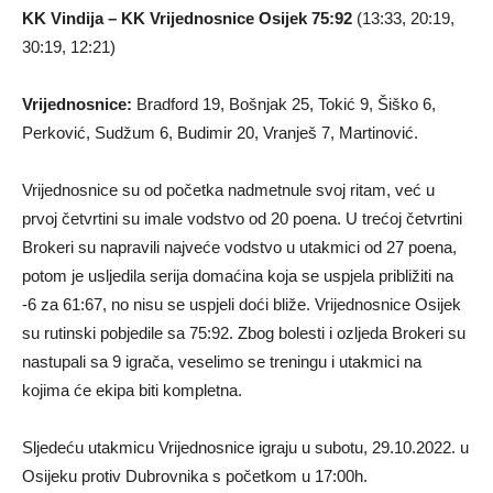
KK Vindija – KK Vrijednosnice Osijek 75:92
(13:33, 20:19,
30:19, 12:21)
Vrijednosnice:
Bradford 19, Bošnjak 25, Tokić 9, Šiško 6,
Perković, Sudžum 6, Budimir 20, Vranješ 7, Martinović.
Vrijednosnice su od početka nadmetnule svoj ritam, već u
prvoj četvrtini su imale vodstvo od 20 poena. U trećoj četvrtini
Brokeri su napravili najveće vodstvo u utakmici od 27 poena,
potom je usljedila serija domaćina koja se uspjela približiti na
-6 za 61:67, no nisu se uspjeli doći bliže. Vrijednosnice Osijek
su rutinski pobjedile sa 75:92. Zbog bolesti i ozljeda Brokeri su
nastupali sa 9 igrača, veselimo se treningu i utakmici na
kojima će ekipa biti kompletna.
Sljedeću utakmicu Vrijednosnice igraju u subotu, 29.10.2022. u
Osijeku protiv Dubrovnika s početkom u 17:00h.