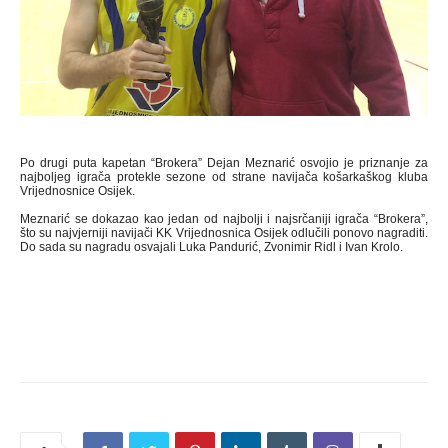
Po drugi puta kapetan “Brokera” Dejan Meznarić osvojio je priznanje za
najboljeg igrača protekle sezone od strane navijača košarkaškog kluba
Vrijednosnice Osijek.
Meznarić se dokazao kao jedan od najbolji i najsrčaniji igrača “Brokera”,
što su najvjerniji navijači KK Vrijednosnica Osijek odlučili ponovo nagraditi.
Do sada su nagradu osvajali Luka Pandurić, Zvonimir Ridl i Ivan Krolo.