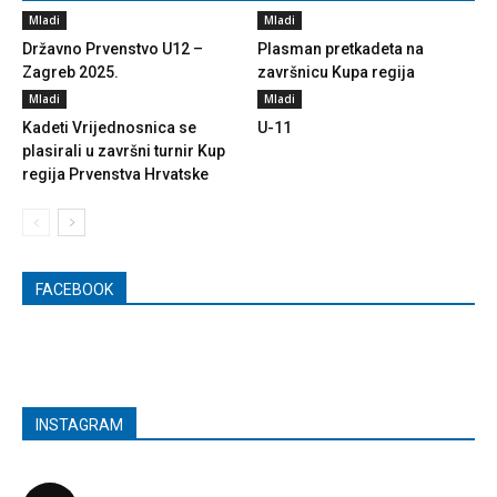
Mladi
Mladi
Državno Prvenstvo U12 –
Plasman pretkadeta na
Zagreb 2025.
završnicu Kupa regija
Mladi
Mladi
Kadeti Vrijednosnica se
U-11
plasirali u završni turnir Kup
regija Prvenstva Hrvatske
FACEBOOK
INSTAGRAM