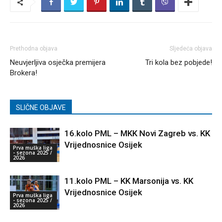
Prethodna objava
Sljedeća objava
Neuvjerljiva osječka premijera
Tri kola bez pobjede!
Brokera!
SLIČNE OBJAVE
16.kolo PML – MKK Novi Zagreb vs. KK
Vrijednosnice Osijek
Prva muška liga
- sezona 2025 /
2026
11.kolo PML – KK Marsonija vs. KK
Vrijednosnice Osijek
Prva muška liga
- sezona 2025 /
2026