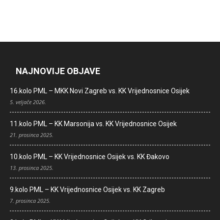
NAJNOVIJE OBJAVE
16.kolo PML – MKK Novi Zagreb vs. KK Vrijednosnice Osijek
5. veljače 2026.
11.kolo PML – KK Marsonija vs. KK Vrijednosnice Osijek
21. prosinca 2025.
10.kolo PML – KK Vrijednosnice Osijek vs. KK Đakovo
13. prosinca 2025.
9.kolo PML – KK Vrijednosnice Osijek vs. KK Zagreb
7. prosinca 2025.