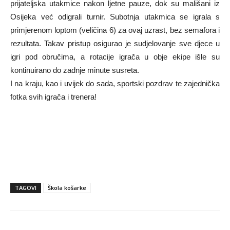
prijateljska utakmice nakon ljetne pauze, dok su mališani iz
Osijeka već odigrali turnir. Subotnja utakmica se igrala s
primjerenom loptom (veličina 6) za ovaj uzrast, bez semafora i
rezultata. Takav pristup osigurao je sudjelovanje sve djece u
igri pod obručima, a rotacije igrača u obje ekipe išle su
kontinuirano do zadnje minute susreta.
I na kraju, kao i uvijek do sada, sportski pozdrav te zajednička
fotka svih igrača i trenera!
TAGOVI
Škola košarke