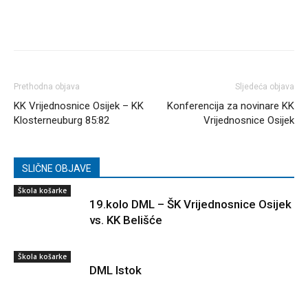
Prethodna objava
Sljedeća objava
KK Vrijednosnice Osijek – KK
Konferencija za novinare KK
Klosterneuburg 85:82
Vrijednosnice Osijek
SLIČNE OBJAVE
Škola košarke
19.kolo DML – ŠK Vrijednosnice Osijek
vs. KK Belišće
Škola košarke
DML Istok