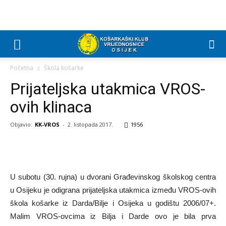
Početna
Škola košarke
Prijateljska utakmica VROS-
ovih klinaca
Objavio:
KK-VROS
-
2. listopada 2017.
1956
U subotu (30. rujna) u dvorani Građevinskog školskog centra
u Osijeku je odigrana prijateljska utakmica između VROS-ovih
škola košarke iz Darda/Bilje i Osijeka u godištu 2006/07+.
Malim VROS-ovcima iz Bilja i Darde ovo je bila prva