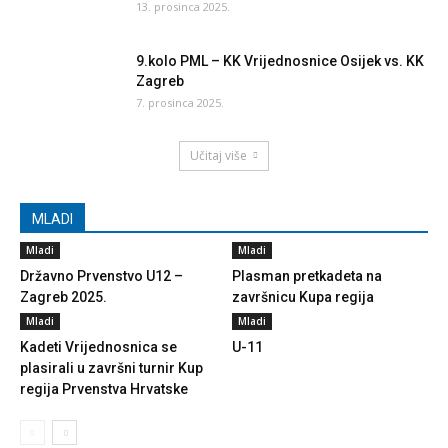
13. prosinca 2025.
9.kolo PML – KK Vrijednosnice Osijek vs. KK
Zagreb
7. prosinca 2025.
Učitaj više
MLADI
Mladi
Mladi
Državno Prvenstvo U12 –
Plasman pretkadeta na
Zagreb 2025.
završnicu Kupa regija
Mladi
Mladi
Kadeti Vrijednosnica se
U-11
plasirali u završni turnir Kup
regija Prvenstva Hrvatske