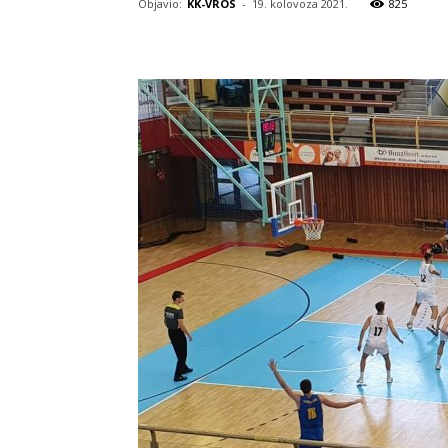
Objavio:
KK-VROS
-
19. kolovoza 2021.
825