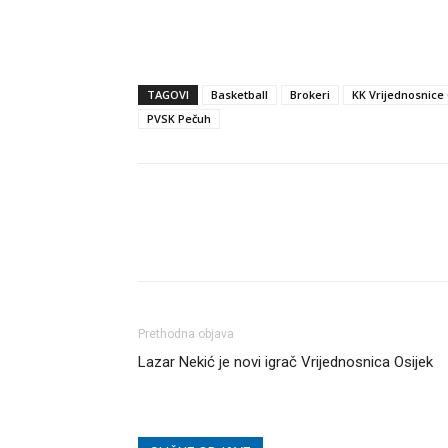
TAGOVI
Basketball
Brokeri
KK Vrijednosnice 
PVSK Pečuh
Dijeli
Prethodna objava
Lazar Nekić je novi igrač Vrijednosnica Osijek