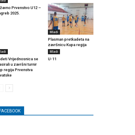
ladi
žavno Prvenstvo U12 –
greb 2025.
Mladi
Plasman pretkadeta na
završnicu Kupa regija
ladi
Mladi
deti Vrijednosnica se
U-11
asirali u završni turnir
p regija Prvenstva
vatske
FACEBOOK