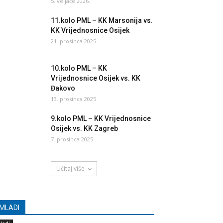
5. veljače 2026.
11.kolo PML – KK Marsonija vs.
KK Vrijednosnice Osijek
21. prosinca 2025.
10.kolo PML – KK
Vrijednosnice Osijek vs. KK
Đakovo
13. prosinca 2025.
9.kolo PML – KK Vrijednosnice
Osijek vs. KK Zagreb
7. prosinca 2025.
Učitaj više
MLADI