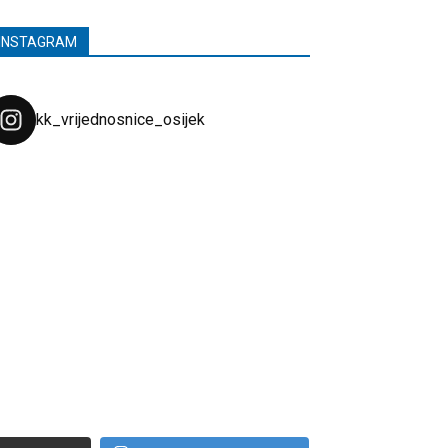
INSTAGRAM
kk_vrijednosnice_osijek