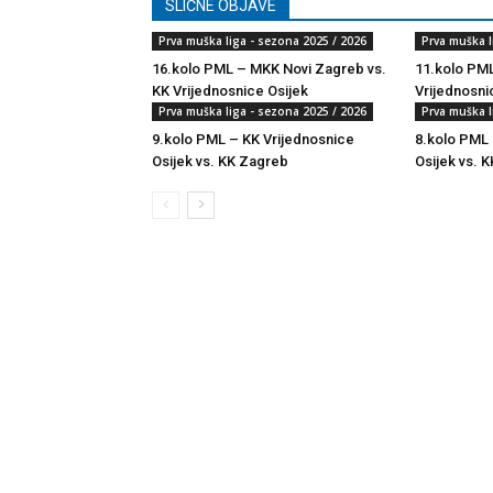
SLIČNE OBJAVE
Prva muška liga - sezona 2025 / 2026
Prva muška l
16.kolo PML – MKK Novi Zagreb vs.
11.kolo PML
KK Vrijednosnice Osijek
Vrijednosni
Prva muška liga - sezona 2025 / 2026
Prva muška l
9.kolo PML – KK Vrijednosnice
8.kolo PML 
Osijek vs. KK Zagreb
Osijek vs. K