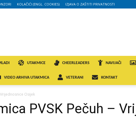
ONZORI
KOLAČIĆI (ENGL. COOKIES)
IZJAVA O ZAŠTITI PRIVATNOSTI
MLADI
UTAKMICE
CHEERLEADERS
NAVIJAČI
VIDEO ARHIVA UTAKMICA
VETERANI
KONTAKT
Vrijednosnice Osijek
mica PVSK Pečuh – Vri