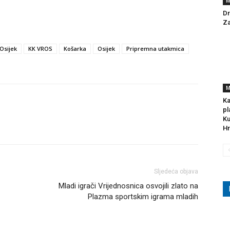
M
Dr
Za
Osijek
KK VROS
Košarka
Osijek
Pripremna utakmica
M
Ka
pl
Ku
Hr
Sljedeća objava
Mladi igrači Vrijednosnica osvojili zlato na
Plazma sportskim igrama mladih