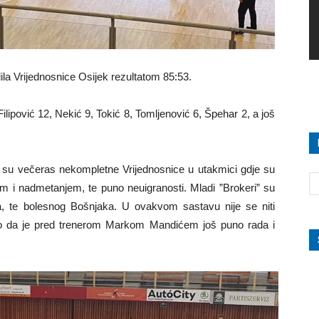
la Vrijednosnice Osijek rezultatom 85:53.
Filipović 12, Nekić 9, Tokić 8, Tomljenović 6, Špehar 2, a još
ili su večeras nekompletne Vrijednosnice u utakmici gdje su
m i nadmetanjem, te puno neuigranosti. Mladi ”Brokeri” su
ća, te bolesnog Bošnjaka. U ovakvom sastavu nije se niti
ljivo da je pred trenerom Markom Mandićem još puno rada i