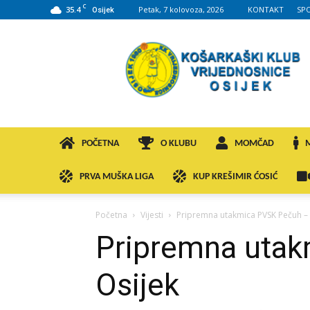
C
35.4
Petak, 7 kolovoza, 2026
KONTAKT
SP
Osijek
KK
VROS
POČETNA
O KLUBU
MOMČAD
PRVA MUŠKA LIGA
KUP KREŠIMIR ĆOSIĆ
Početna
Vijesti
Pripremna utakmica PVSK Pečuh – 
Pripremna utak
Osijek