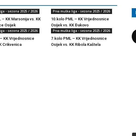
iga - sezona 2025 / 2026
Prva muška liga - sezona 2025 / 2026
 – KK Marsonija vs. KK
10.kolo PML – KK Vrijednosnice
ce Osijek
Osijek vs. KK Đakovo
iga - sezona 2025 / 2026
Prva muška liga - sezona 2025 / 2026
– KK Vrijednosnice
7.kolo PML – KK Vrijednosnice
K Crikvenica
Osijek vs. KK Ribola Kaštela