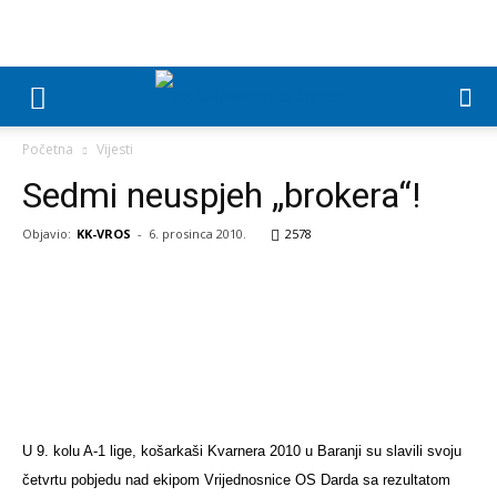
Početna
Vijesti
Sedmi neuspjeh „brokera“!
Objavio:
KK-VROS
-
6. prosinca 2010.
2578
U 9. kolu A-1 lige, košarkaši Kvarnera 2010 u Baranji su slavili svoju
četvrtu pobjedu nad ekipom Vrijednosnice OS Darda sa rezultatom