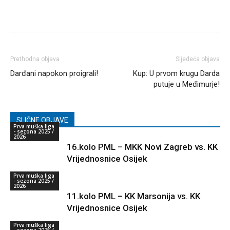
Prethodna objava
Sljedeća objava
Darđani napokon proigrali!
Kup: U prvom krugu Darda
putuje u Međimurje!
SLIČNE OBJAVE
Prva muška liga
- sezona 2025 /
2026
16.kolo PML – MKK Novi Zagreb vs. KK
Vrijednosnice Osijek
Prva muška liga
- sezona 2025 /
2026
11.kolo PML – KK Marsonija vs. KK
Vrijednosnice Osijek
Prva muška liga