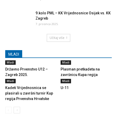
9.kolo PML – KK Vrijednosnice Osijek vs. KK
Zagreb
7. prosinca 2025.
Učitaj više
MLADI
Mladi
Mladi
Državno Prvenstvo U12 –
Plasman pretkadeta na
Zagreb 2025.
završnicu Kupa regija
Mladi
Mladi
Kadeti Vrijednosnica se
U-11
plasirali u završni turnir Kup
regija Prvenstva Hrvatske