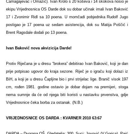
Čamagajevac i Omazić). Ivan Krolo s 20 koševa i 14 skokova nosio je
ekipu Vrijednosnica OS Darde dok su dobar učinak imali Ivan Baković
17 i Zvonimir Ridl sa 10 poena. U momčadi pobjednika Rudolf Jugo
postigao je 17 poena uz sedam asistencija, dok su Matija Poščić i
Brent Ragsdale dodali po 13 poena.
Ivan Baković nova akvizicija Darde!
Protiv Riječana je u dresu “brokera” debitirao Ivan Baković, koji je dan
prije potpisao ugovor do kraja sezone. Riječ je o igraču koji dolazi iz
BiH, a koji je u dresu Čapljine bio i prvi strijelac lige. Branič visok 197
cm, rođen 1981. godine ostavio je dobar dojam na premijeri, stoga
nema sumnje da će od njega biti koristi u nastavku prvenstva, gdje
Vrijednosnice čeka borba za ostanak. (N.B.)
VRIJEDNOSNICE OS DARDA : KVARNER 2010 63:67
DARDA – Dvorana OŠ. Gledatelja: 300. Suci: Jovović (V.Gorica), Paić