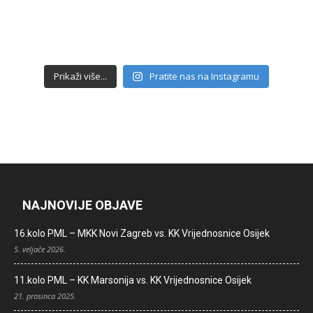
Prikaži više...
Pratite nas na Instagramu
NAJNOVIJE OBJAVE
16.kolo PML – MKK Novi Zagreb vs. KK Vrijednosnice Osijek
5. veljače 2026.
11.kolo PML – KK Marsonija vs. KK Vrijednosnice Osijek
21. prosinca 2025.