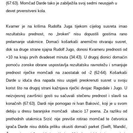
(67:63). Momčad Darde tako je zabilježila svoj sedmi neuspjeh u
devet prvenstveni kola.
Kvarner je na krilima Rudolfa Juga tijekom cijelog susreta imao
rezultatsku prednost, no „brokeri“ nisu dopustili gostima rano
prelamanje utakmice. Domaći košarkaši anemično otvaraju susret,
dok sa druge strane sjajna Rudolf Jugo, donosi Kvarneru prednosti od
+10 na kraju prvih dvadeset minuta (34:43). U drugoj dionici domaćin
pomoću zonske obrane uspostavlja rezultatsku ravnotežu i smanjuje
prednost riječke momčadi na zaostatak od -2 (62-64). Košarkaši
Darde u iduća dva napada nisu uspjeli preokrenuti susret u svoju
korist što na drugoj strani kažnjava riječki dvojac Ragsdale i Jugo. U
neizvjesnoj završnici gosti su sačuvali stečenu prednost i slavili sa
konačnih (67:63). Dardi nije pomogao ni Ivan Baković, koji je u svom
debiju u dresu baranjske momčadi
ubacio 17 poena. Za razliku od
prethodnih utakmica Srzić nije previše rotirao momčad te četvorica
igrača Darde nisu dobila priliku okusiti domaći parket (Swift, Mandić,