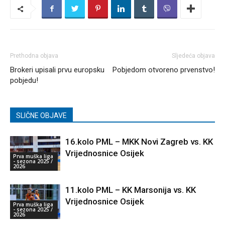
Prethodna objava
Sljedeća objava
Brokeri upisali prvu europsku
Pobjedom otvoreno prvenstvo!
pobjedu!
SLIČNE OBJAVE
16.kolo PML – MKK Novi Zagreb vs. KK
Vrijednosnice Osijek
Prva muška liga
- sezona 2025 /
2026
11.kolo PML – KK Marsonija vs. KK
Vrijednosnice Osijek
Prva muška liga
- sezona 2025 /
2026