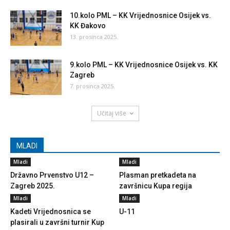
10.kolo PML – KK Vrijednosnice Osijek vs.
KK Đakovo
13. prosinca 2025.
9.kolo PML – KK Vrijednosnice Osijek vs. KK
Zagreb
7. prosinca 2025.
Učitaj više
MLADI
Mladi
Mladi
Državno Prvenstvo U12 –
Plasman pretkadeta na
Zagreb 2025.
završnicu Kupa regija
Mladi
Mladi
Kadeti Vrijednosnica se
U-11
plasirali u završni turnir Kup