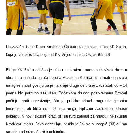
Na završni turnir Kupa Krešimira Ćosića plasirala se ekipa KK Splita,
koja je večeras bila bolja od KK Vrijednosnica Osijek (69:80).
Ekipa KK Splita odlično je ušla u utakmicu i nametnula visok ritam u
obrani i u napadu. Igrači trenera Vladimira Krstića nisu imali odgovora
na agresivnost gostiju pa je na kraju druge četvrtine zaostatak od – 14
poena bio potpuno zaslužen. Početkom drugog poluvremena Brokeri
počinju igrati agresivnije, što je publika odmah nagradila glasnim
bodrenjem, ali bliže od – 9 nisu mogli. Splićani zasluženo odnose
pobjedu, njihovi iskusni igrači bili su tvrd zalogaj za mladu i neiskusnu
Krstićevu ekipu. Jako dobru igru pružio je Jakov Mustapić (33) ali mu
se nitko od suigrača nije priključio.