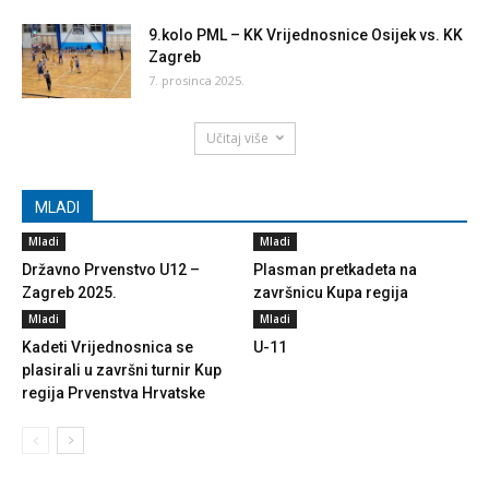
9.kolo PML – KK Vrijednosnice Osijek vs. KK
Zagreb
7. prosinca 2025.
Učitaj više
MLADI
Mladi
Mladi
Državno Prvenstvo U12 –
Plasman pretkadeta na
Zagreb 2025.
završnicu Kupa regija
Mladi
Mladi
Kadeti Vrijednosnica se
U-11
plasirali u završni turnir Kup
regija Prvenstva Hrvatske