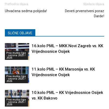
Prethodna objava
Sljedeća objava
Uhvaćena sedma pobjeda!
Deveti prvenstveni poraz
Darde!
SLIČNE OBJAVE
16.kolo PML – MKK Novi Zagreb vs. KK
Vrijednosnice Osijek
Prva muška liga
- sezona 2025 /
2026
11.kolo PML – KK Marsonija vs. KK
Vrijednosnice Osijek
Prva muška liga
- sezona 2025 /
2026
10.kolo PML – KK Vrijednosnice Osijek
vs. KK Đakovo
Prva muška liga
- sezona 2025 /
2026