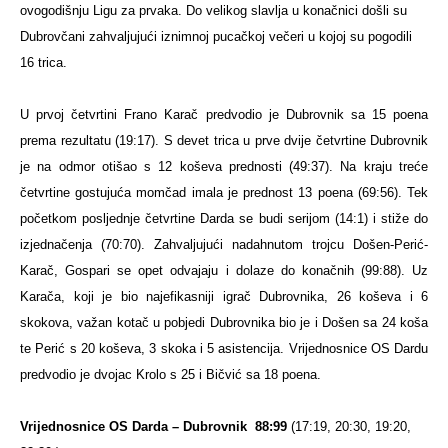
ovogodišnju Ligu za prvaka. Do velikog slavlja u konačnici došli su
Dubrovčani zahvaljujući iznimnoj pucačkoj večeri u kojoj su pogodili
16 trica.
U prvoj četvrtini Frano Karač predvodio je Dubrovnik sa 15 poena
prema rezultatu (19:17). S devet trica u prve dvije četvrtine Dubrovnik
je na odmor otišao s 12 koševa prednosti (49:37). Na kraju treće
četvrtine gostujuća momčad imala je prednost 13 poena (69:56). Tek
početkom posljednje četvrtine Darda se budi serijom (14:1) i stiže do
izjednačenja (70:70). Zahvaljujući nadahnutom trojcu Došen-Perić-
Karač, Gospari se opet odvajaju i dolaze do konačnih (99:88). Uz
Karača, koji je bio najefikasniji igrač Dubrovnika, 26 koševa i 6
skokova, važan kotač u pobjedi Dubrovnika bio je i Došen sa 24 koša
te Perić s 20 koševa, 3 skoka i 5 asistencija. Vrijednosnice OS Dardu
predvodio je dvojac Krolo s 25 i Bičvić sa 18 poena.
Vrijednosnice OS Darda – Dubrovnik
88:99
(17:19, 20:30, 19:20,