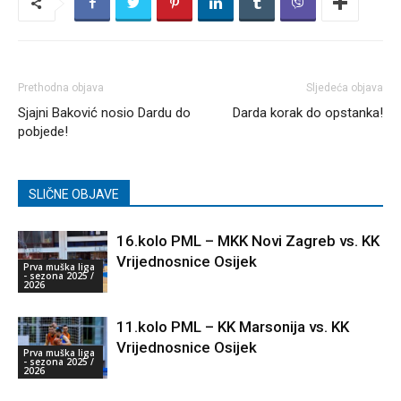
Prethodna objava
Sljedeća objava
Sjajni Baković nosio Dardu do
Darda korak do opstanka!
pobjede!
SLIČNE OBJAVE
16.kolo PML – MKK Novi Zagreb vs. KK
Vrijednosnice Osijek
Prva muška liga
- sezona 2025 /
2026
11.kolo PML – KK Marsonija vs. KK
Vrijednosnice Osijek
Prva muška liga
- sezona 2025 /
2026