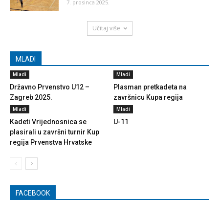
7. prosinca 2025.
Učitaj više
MLADI
Mladi
Mladi
Državno Prvenstvo U12 –
Plasman pretkadeta na
Zagreb 2025.
završnicu Kupa regija
Mladi
Mladi
Kadeti Vrijednosnica se
U-11
plasirali u završni turnir Kup
regija Prvenstva Hrvatske
FACEBOOK