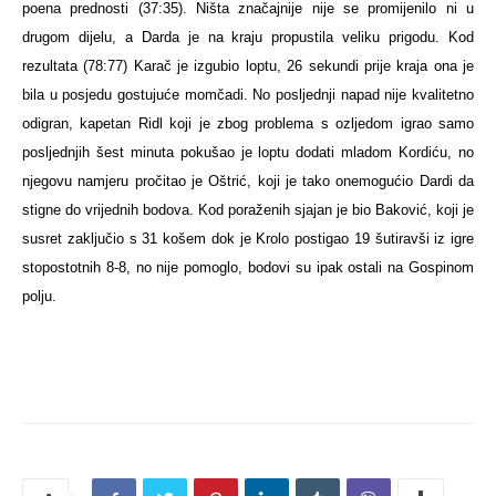
poena prednosti (37:35). Ništa značajnije nije se promijenilo ni u
drugom dijelu, a Darda je na kraju propustila veliku prigodu. Kod
rezultata (78:77) Karač je izgubio loptu, 26 sekundi prije kraja ona je
bila u posjedu gostujuće momčadi. No posljednji napad nije kvalitetno
odigran, kapetan Ridl koji je zbog problema s ozljedom igrao samo
posljednjih šest minuta pokušao je loptu dodati mladom Kordiću, no
njegovu namjeru pročitao je Oštrić, koji je tako onemogućio Dardi da
stigne do vrijednih bodova. Kod poraženih sjajan je bio Baković, koji je
susret zaključio s 31 košem dok je Krolo postigao 19 šutiravši iz igre
stopostotnih 8-8, no nije pomoglo, bodovi su ipak ostali na Gospinom
polju.