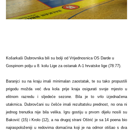
Košarkaši Dubrovnika bili su bolji od Vrijednosnica OS Darde u
Gospinom polju u 8. kolu Lige za ostanak A-1 hrvatske lige (78:77).
Baranjci su na kraju imali minimalan zaostatak, te su tako propustili
prigodu možda već dva kola prije kraja osigurati svoje mjesto u
elitnom razredu i sljedeće sezone. Bila je to vrlo izjednačena
utakmica. Dubrovčani su češće imali rezultatsku prednost, no ona ni
jednog trenutka nije bila velika. Igru gostiju u prvom dijelu nosili su
Baković (15) i Krolo (12), a na drugoj strani Oštrić je sa 14 poena bio
najraspoloženiji u redovima domaćina koji je na odmor otišao s dva