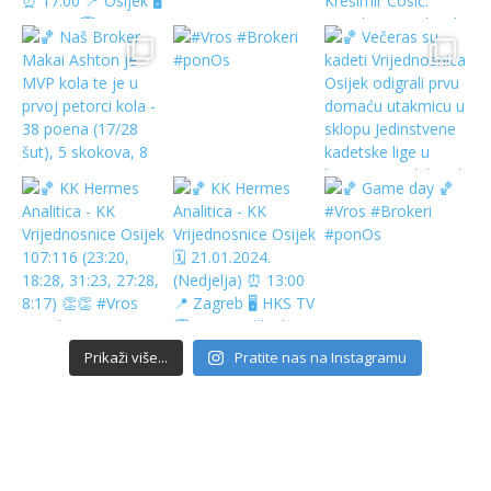
Prikaži više...
Pratite nas na Instagramu