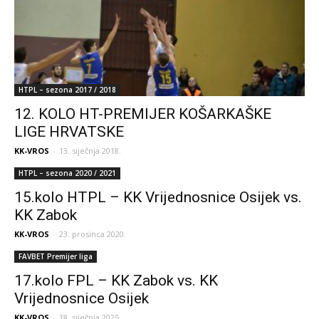
HTPL – sezona 2017 / 2018
12. KOLO HT-PREMIJER KOŠARKAŠKE
LIGE HRVATSKE
KK-VROS
-
13. siječnja 2018.
HTPL – sezona 2020 / 2021
15.kolo HTPL – KK Vrijednosnice Osijek vs.
KK Zabok
KK-VROS
-
23. prosinca 2020.
FAVBET Premijer liga
17.kolo FPL – KK Zabok vs. KK
Vrijednosnice Osijek
KK-VROS
-
18. siječnja 2025.