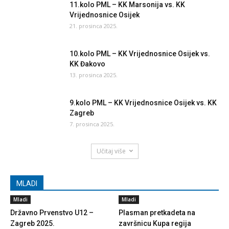
11.kolo PML – KK Marsonija vs. KK
Vrijednosnice Osijek
21. prosinca 2025.
10.kolo PML – KK Vrijednosnice Osijek vs.
KK Đakovo
13. prosinca 2025.
9.kolo PML – KK Vrijednosnice Osijek vs. KK
Zagreb
7. prosinca 2025.
Učitaj više
MLADI
Mladi
Mladi
Državno Prvenstvo U12 –
Plasman pretkadeta na
Zagreb 2025.
završnicu Kupa regija