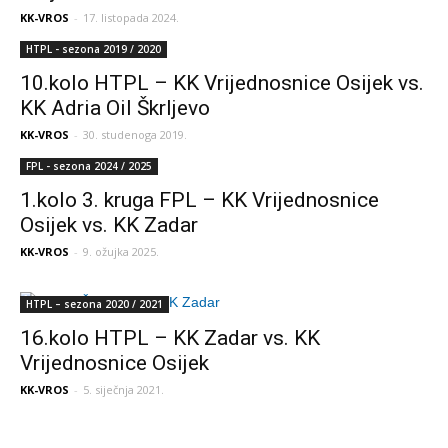
KK-VROS
-
17. listopada 2024.
HTPL - sezona 2019 / 2020
10.kolo HTPL – KK Vrijednosnice Osijek vs.
KK Adria Oil Škrljevo
KK-VROS
-
30. studenoga 2019.
FPL - sezona 2024 / 2025
1.kolo 3. kruga FPL – KK Vrijednosnice
Osijek vs. KK Zadar
KK-VROS
-
9. ožujka 2025.
HTPL – sezona 2020 / 2021
16.kolo HTPL – KK Zadar vs. KK
Vrijednosnice Osijek
KK-VROS
-
5. siječnja 2021.