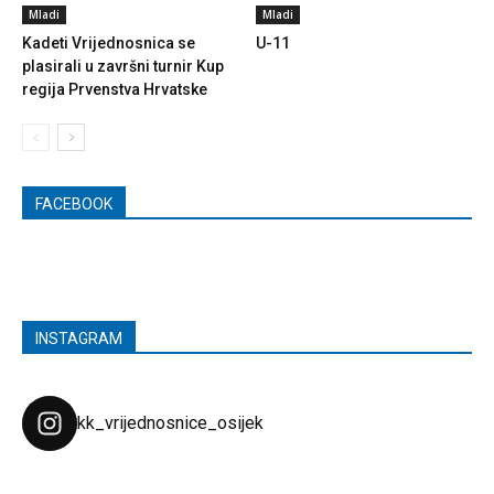
Mladi
Mladi
Kadeti Vrijednosnica se
U-11
plasirali u završni turnir Kup
regija Prvenstva Hrvatske
FACEBOOK
INSTAGRAM
kk_vrijednosnice_osijek