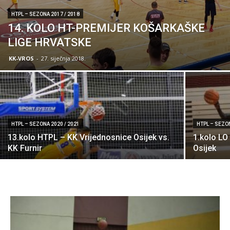
HTPL – SEZONA 2017 / 2018
14. KOLO HT-PREMIJER KOŠARKAŠKE
LIGE HRVATSKE
KK-VROS
-
27. siječnja 2018.
HTPL – SEZONA 2020 / 2021
HTPL – SEZON
13.kolo HTPL – KK Vrijednosnice Osijek vs.
1.kolo LO
KK Furnir
Osijek